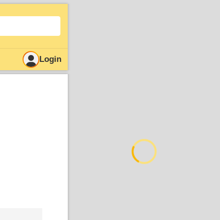
Login