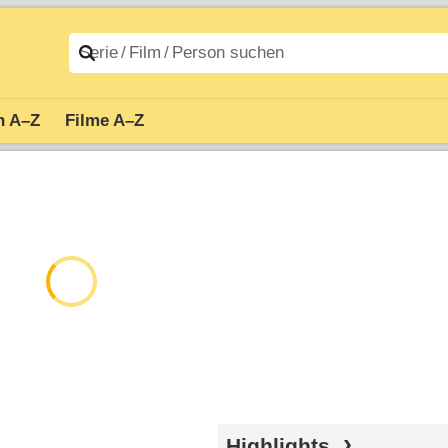
n A–Z
Filme A–Z
Highlights