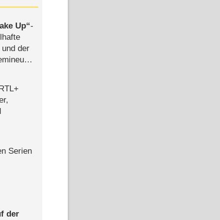
ake Up
-
lhafte
 und der
semineuen
hen
-
 RTL+
er,
d
en Serien
f der