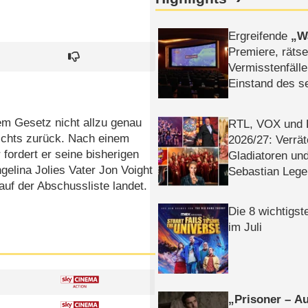
Ergreifende
W
Premiere, rätse
Vermisstenfälle
Einstand des 
Tatort: Münc
Duos
dem Gesetz nicht allzu genau
RTL, VOX und
nichts zurück. Nach einem
2026/​27: Verrät
 fordert er seine bisherigen
Gladiatoren un
gelina Jolies Vater Jon Voight
Sebastian Lege
auf der Abschussliste landet.
Die 8 wichtigst
im Juli
Prisoner – Au