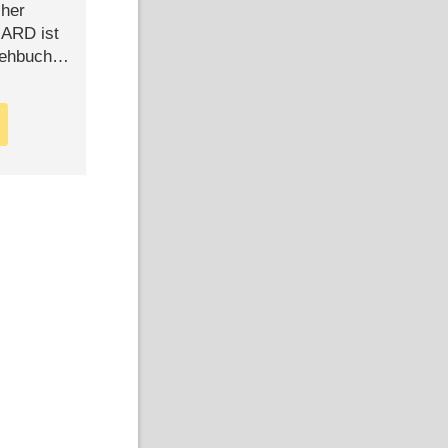
cher
n ARD ist
rehbuch
iew