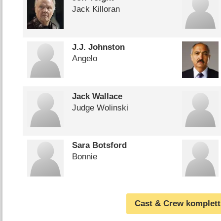
Jack Killoran
J.J. Johnston
Angelo
Jack Wallace
Judge Wolinski
Sara Botsford
Bonnie
Cast & Crew komplett