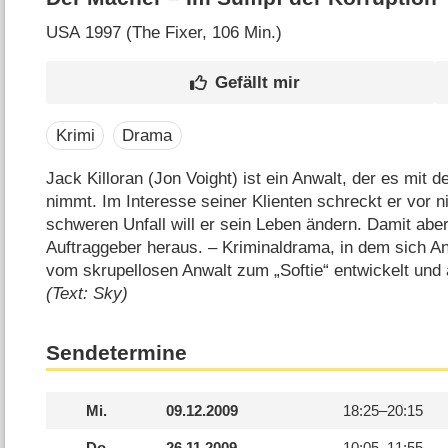
USA
1997 (The Fixer‎, 106 Min.)
Krimi
Drama
Jack Killoran (Jon Voight) ist ein Anwalt, der es mit 
nimmt. Im Interesse seiner Klienten schreckt er vor 
schweren Unfall will er sein Leben ändern. Damit aber
Auftraggeber heraus. – Kriminaldrama, in dem sich An
vom skrupellosen Anwalt zum „Softie“ entwickelt und 
(Text: Sky)
Sendetermine
Mi.
09.12.2009
18:25–
20:15
Do.
26.11.2009
10:05–
11:55