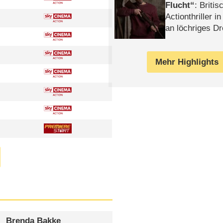
Flucht
: Britis
Actionthriller i
an löchriges D
gekettet – Rev
Mehr Highlights
Brenda Bakke