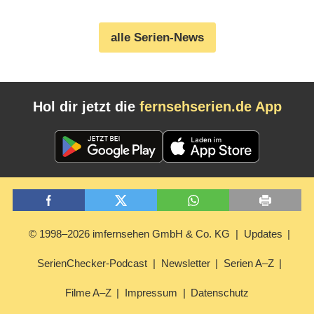
zu verstehen (
20.06.2020
)
alle Serien-News
Hol dir jetzt die
fernsehserien.de App
© 1998–2026 imfernsehen GmbH & Co. KG
Updates
SerienChecker-Podcast
Newsletter
Serien A–Z
Filme A–Z
Impressum
Datenschutz