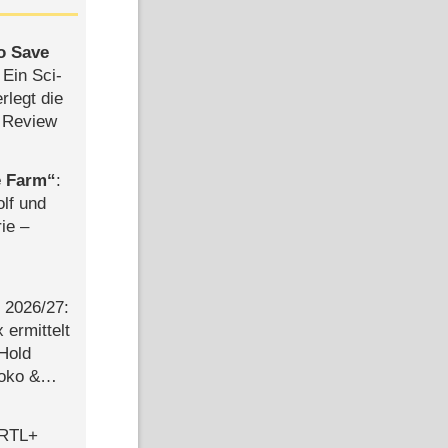
to Save
: Ein Sci-
rlegt die
 Review
e Farm
:
olf und
rie –
2026/​27:
ermittelt
 Hold
Joko &
Urlaub
 RTL+