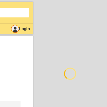
Login