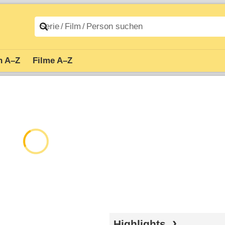
n A–Z
Filme A–Z
Highlights