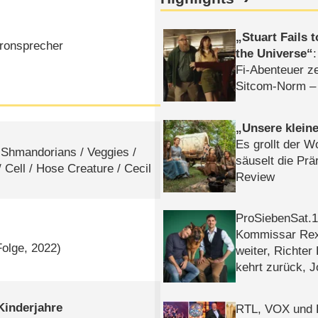
Stuart Fails 
ronsprecher
the Universe
Fi-Abenteuer ze
Sitcom-Norm –
Unsere klein
Es grollt der W
 Shmandorians /​ Veggies /​
säuselt die Prä
 Cell /​ Hose Creature /​ Cecil
Review
ProSiebenSat.1 
Kommissar Rex 
Folge, 2022)
weiter, Richter
kehrt zurück, 
Klaas machen 
inderjahre
RTL, VOX und