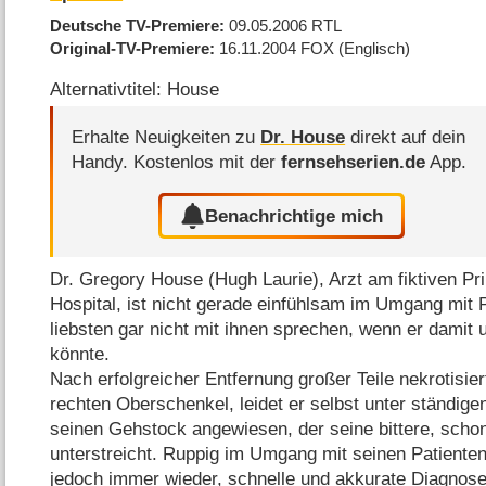
Deutsche TV-Premiere
09.05.2006
RTL
Original-TV-Premiere
16.11.2004
FOX
(Englisch)
Alternativtitel: House
Erhalte Neuigkeiten zu
Dr. House
direkt auf dein
Handy.
Kostenlos mit der
fernsehserien.de
App.
Benachrichtige mich
Dr. Gregory House (Hugh Laurie), Arzt am fiktiven Pr
Hospital, ist nicht gerade einfühlsam im Umgang mit
liebsten gar nicht mit ihnen sprechen, wenn er dam
könnte.
Nach erfolgreicher Entfernung großer Teile nekrotis
rechten Oberschenkel, leidet er selbst unter ständig
seinen Gehstock angewiesen, der seine bittere, scho
unterstreicht. Ruppig im Umgang mit seinen Patienten
jedoch immer wieder, schnelle und akkurate Diagnose