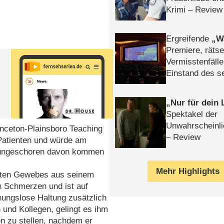
Krimi – Review
Ergreifende
W
Premiere, rätse
Vermisstenfälle
Einstand des 
Tatort: Münc
Duos
Nur für dein
Spektakel der
Unwahrscheinli
inceton-Plainsboro Teaching
– Review
 Patienten und würde am
it ungeschoren davon kommen
Mehr Highlights
ierten Gewebes aus seinem
en Schmerzen und ist auf
nungslose Haltung zusätzlich
 und Kollegen, gelingt es ihm
n zu stellen, nachdem er