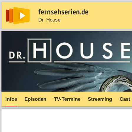
Dr. House
News
Entdecken
Streaming
TV-Starts
Serie
Infos
Episoden
TV-Termine
Streaming
Cast