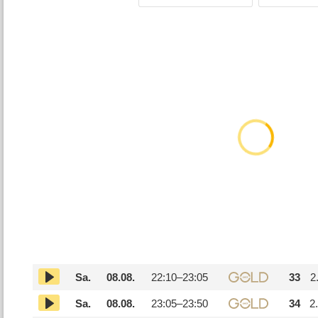
Sa.
08.08.
22:10–
23:05
33
2
Sa.
08.08.
23:05–
23:50
34
2