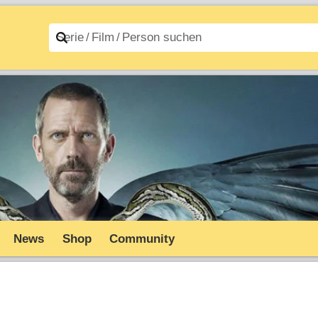
n A–Z
Filme A–Z
News
Shop
Community