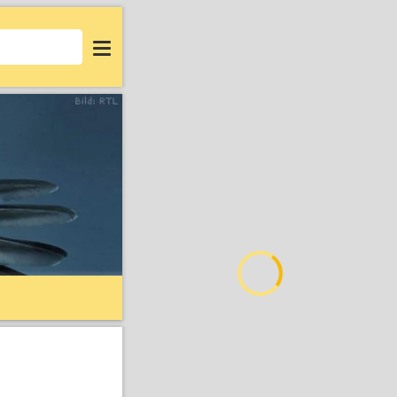
Login