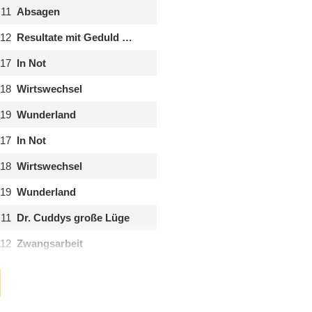
.11
Absagen
.12
Resultate mit Geduld …
.17
In Not
.18
Wirtswechsel
.19
Wunderland
.17
In Not
.18
Wirtswechsel
.19
Wunderland
.11
Dr. Cuddys große Lüge
.12
Zwangsarbeit