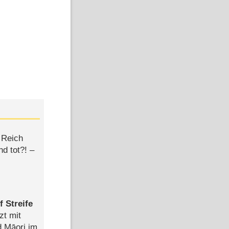
 Reich
d tot?! –
 Streife
zt mit
d Māori im