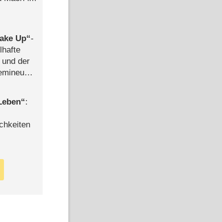
ake Up
-
lhafte
 und der
semineuen
hen
-
 Leben
:
chkeiten