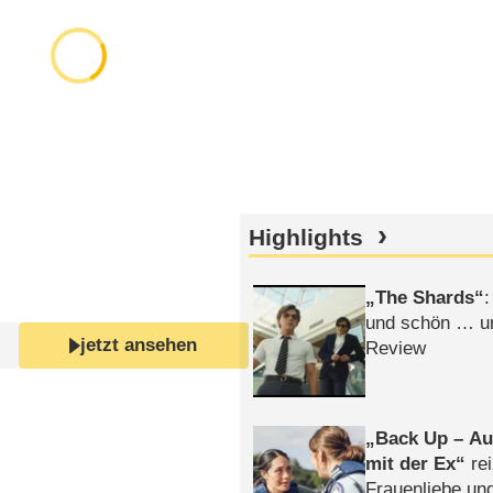
Highlights
The Shards
:
und schön … un
jetzt ansehen
Review
Back Up – Auf
mit der Ex
rei
Frauenliebe un