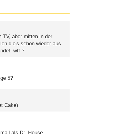
m TV, aber mitten in der
len die's schon wieder aus
ndet. wtf ?
lge 5?
at Cake)
 mail als Dr. House