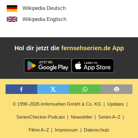
Wikipedia Deutsch
Wikipedia Englisch
Hol dir jetzt die
fernsehserien.de App
© 1998–2026 imfernsehen GmbH & Co. KG
Updates
SerienChecker-Podcast
Newsletter
Serien A–Z
Filme A–Z
Impressum
Datenschutz