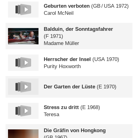
Geburten verboten
(
GB
/
USA
1972)
Carol McNeil
Balduin, der Sonntagsfahrer
(
F
1971)
Madame Müller
Herrscher der Insel
(
USA
1970)
Purity Hoxworth
Der Garten der Lüste
(
E
1970)
Stress zu dritt
(
E
1968)
Teresa
Die Gräfin von Hongkong
(
GB
1967)