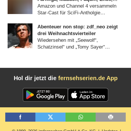
Buscemi und mehr geben sich die
Amazon und Channel 4 versammeln
Ehre
Star-Cast für SciFi-Antholgie
(
12.06.2017
)
Abenteuer non stop: zdf_neo zeigt
drei Weihnachtsvierteiler
Wiedersehen mit „Seewolf“,
Schatzinsel“ und „Tomy Sayer“
(
19.11.2009
)
Hol dir jetzt die
fernsehserien.de App