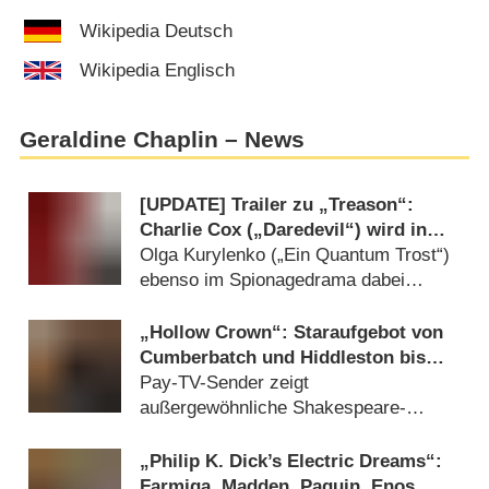
Wikipedia Deutsch
Wikipedia Englisch
Geraldine Chaplin – News
[UPDATE] Trailer zu „Treason“:
Charlie Cox („Daredevil“) wird in
neuer Netflix-Serie zum britischen
Olga Kurylenko („Ein Quantum Trost“)
Geheimagenten
ebenso im Spionagedrama dabei
(
07.12.2022
)
„Hollow Crown“: Staraufgebot von
Cumberbatch und Hiddleston bis
Irons in RTL-Passion-Format
Pay-TV-Sender zeigt
außergewöhnliche Shakespeare-
Adaption (
13.09.2017
)
„Philip K. Dick’s Electric Dreams“:
Farmiga, Madden, Paquin, Enos,