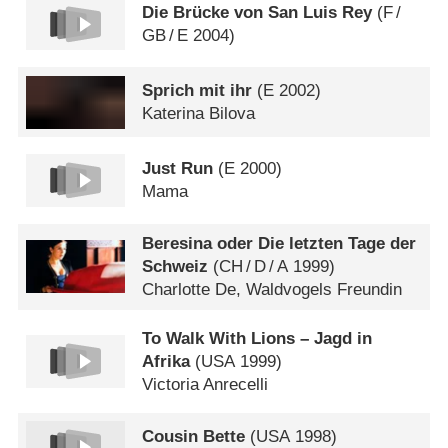
Die Brücke von San Luis Rey
(
F
/
GB
/
E
2004)
Sprich mit ihr
(
E
2002)
Katerina Bilova
Just Run
(
E
2000)
Mama
Beresina oder Die letzten Tage der
Schweiz
(
CH
/
D
/
A
1999)
Charlotte De, Waldvogels Freundin
To Walk With Lions – Jagd in
Afrika
(
USA
1999)
Victoria Anrecelli
Cousin Bette
(
USA
1998)