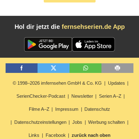
Hol dir jetzt die
fernsehserien.de App
© 1998–2026 imfernsehen GmbH & Co. KG
Updates
SerienChecker-Podcast
Newsletter
Serien A–Z
Filme A–Z
Impressum
Datenschutz
Datenschutzeinstellungen
Jobs
Werbung schalten
Links
Facebook
zurück nach oben