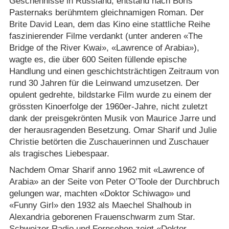
Geschehnisse in Russland, entstand nach Boris
Pasternaks berühmtem gleichnamigen Roman. Der
Brite David Lean, dem das Kino eine stattliche Reihe
faszinierender Filme verdankt (unter anderen «The
Bridge of the River Kwai», «Lawrence of Arabia»),
wagte es, die über 600 Seiten füllende epische
Handlung und einen geschichtsträchtigen Zeitraum von
rund 30 Jahren für die Leinwand umzusetzen. Der
opulent gedrehte, bildstarke Film wurde zu einem der
grössten Kinoerfolge der 1960er-Jahre, nicht zuletzt
dank der preisgekrönten Musik von Maurice Jarre und
der herausragenden Besetzung. Omar Sharif und Julie
Christie betörten die Zuschauerinnen und Zuschauer
als tragisches Liebespaar.
Nachdem Omar Sharif anno 1962 mit «Lawrence of
Arabia» an der Seite von Peter O’Toole der Durchbruch
gelungen war, machten «Doktor Schiwago» und
«Funny Girl» den 1932 als Maechel Shalhoub in
Alexandria geborenen Frauenschwarm zum Star.
Schweizer Radio und Fernsehen zeigt «Doktor