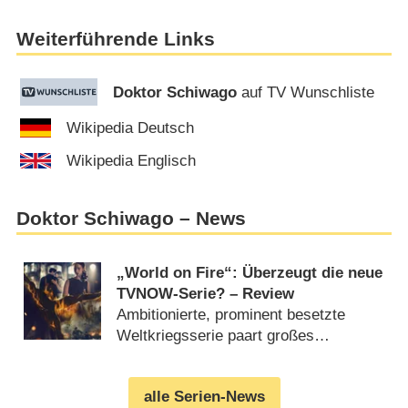
Weiterführende Links
Doktor Schiwago
auf TV Wunschliste
Wikipedia Deutsch
Wikipedia Englisch
Doktor Schiwago – News
„World on Fire“: Überzeugt die neue
TVNOW-Serie? – Review
Ambitionierte, prominent besetzte
Weltkriegsserie paart großes
Melodrama mit klugen Beobachtungen
(
30.09.2019
)
alle Serien-News