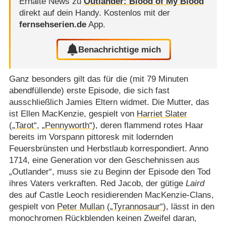
Erhalte News zu
Outlander: Blood of My Blood
direkt auf dein Handy.
Kostenlos mit der
fernsehserien.de
App.
Benachrichtige mich
Ganz besonders gilt das für die (mit 79 Minuten
abendfüllende) erste Episode, die sich fast
ausschließlich Jamies Eltern widmet. Die Mutter, das
ist Ellen MacKenzie, gespielt von
Harriet Slater
(
„Tarot“
,
„Pennyworth“
), deren flammend rotes Haar
bereits im Vorspann pittoresk mit lodernden
Feuersbrünsten und Herbstlaub korrespondiert. Anno
1714, eine Generation vor den Geschehnissen aus
„Outlander“, muss sie zu Beginn der Episode den Tod
ihres Vaters verkraften. Red Jacob, der gütige
Laird
des auf Castle Leoch residierenden MacKenzie-Clans,
gespielt von
Peter Mullan
(
„Tyrannosaur“
), lässt in den
monochromen Rückblenden keinen Zweifel daran,