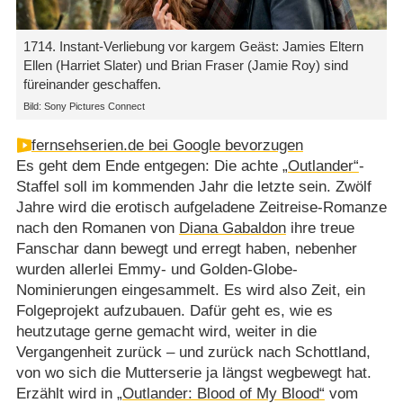
1714. Instant-Verliebung vor kargem Geäst: Jamies Eltern
Ellen (Harriet Slater) und Brian Fraser (Jamie Roy) sind
füreinander geschaffen.
Bild: Sony Pictures Connect
fernsehserien.de bei Google bevorzugen
Es geht dem Ende entgegen: Die achte
„Outlander“
-
Staffel soll im kommenden Jahr die letzte sein. Zwölf
Jahre wird die erotisch aufgeladene Zeitreise-Romanze
nach den Romanen von
Diana Gabaldon
ihre treue
Fanschar dann bewegt und erregt haben, nebenher
wurden allerlei Emmy- und Golden-Globe-
Nominierungen eingesammelt. Es wird also Zeit, ein
Folgeprojekt aufzubauen. Dafür geht es, wie es
heutzutage gerne gemacht wird, weiter in die
Vergangenheit zurück – und zurück nach Schottland,
von wo sich die Mutterserie ja längst wegbewegt hat.
Erzählt wird in
„Outlander: Blood of My Blood“
vom