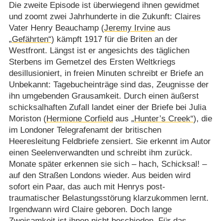
Die zweite Episode ist überwiegend ihnen gewidmet
und zoomt zwei Jahrhunderte in die Zukunft: Claires
Vater Henry Beauchamp (
Jeremy Irvine
aus
„Gefährten“
) kämpft 1917 für die Briten an der
Westfront. Längst ist er angesichts des täglichen
Sterbens im Gemetzel des Ersten Weltkriegs
desillusioniert, in freien Minuten schreibt er Briefe an
Unbekannt: Tagebucheinträge sind das, Zeugnisse der
ihn umgebenden Grausamkeit. Durch einen äußerst
schicksalhaften Zufall landet einer der Briefe bei Julia
Moriston (
Hermione Corfield
aus
„Hunter’s Creek“
), die
im Londoner Telegrafenamt der britischen
Heeresleitung Feldbriefe zensiert. Sie erkennt im Autor
einen Seelenverwandten und schreibt ihm zurück.
Monate später erkennen sie sich – hach, Schicksal! –
auf den Straßen Londons wieder. Aus beiden wird
sofort ein Paar, das auch mit Henrys post-
traumatischer Belastungsstörung klarzukommen lernt.
Irgendwann wird Claire geboren. Doch lange
Zweisamkeit ist ihnen nicht beschieden. Für das