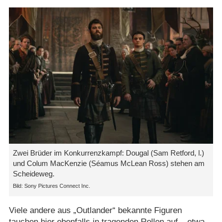
Zwei Brüder im Konkurrenzkampf: Dougal (Sam Retford, l.)
und Colum MacKenzie (Séamus McLean Ross) stehen am
Scheideweg.
Sony Pictures Connect Inc.
Viele andere aus „Outlander“ bekannte Figuren
tauchen hier ebenfalls in tragenden Rollen auf – etwa