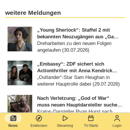
weitere Meldungen
„Young Sherlock“: Staffel 2 mit
bekannten Neuzugängen aus „Game
of Thrones“ und „Outlander“
Dreharbeiten zu den neuen Folgen
angelaufen (30.07.2026)
„Embassy“: ZDF sichert sich
Actionthriller mit Anna Kendrick
und J.K. Simmons
„Outlander“-Star Sam Heughan in
weiterer Hauptrolle dabei (29.07.2026)
Nach Verletzung: „God of War“
muss neuen Hauptdarsteller suchen,
alles neu drehen
Kratos-Darsteller Ryan Hurst nach
Stunt-Unfall vor langer
Rekonvaleszenz (17.07.2026)
News
Entdecken
Streaming
TV-Starts
Login