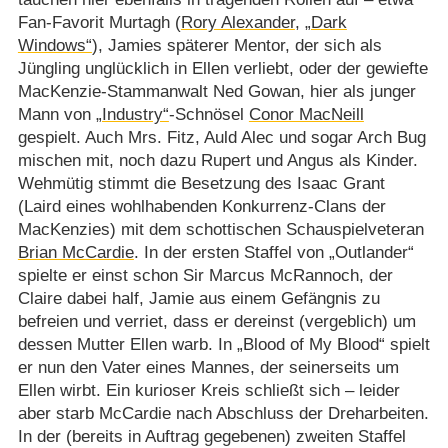
Fan-Favorit Murtagh (
Rory Alexander
,
„Dark
Windows“
), Jamies späterer Mentor, der sich als
Jüngling unglücklich in Ellen verliebt, oder der gewiefte
MacKenzie-Stammanwalt Ned Gowan, hier als junger
Mann von
„Industry“
-Schnösel
Conor MacNeill
gespielt. Auch Mrs. Fitz, Auld Alec und sogar Arch Bug
mischen mit, noch dazu Rupert und Angus als Kinder.
Wehmütig stimmt die Besetzung des Isaac Grant
(Laird eines wohlhabenden Konkurrenz-Clans der
MacKenzies) mit dem schottischen Schauspielveteran
Brian McCardie
. In der ersten Staffel von „Outlander“
spielte er einst schon Sir Marcus McRannoch, der
Claire dabei half, Jamie aus einem Gefängnis zu
befreien und verriet, dass er dereinst (vergeblich) um
dessen Mutter Ellen warb. In „Blood of My Blood“ spielt
er nun den Vater eines Mannes, der seinerseits um
Ellen wirbt. Ein kurioser Kreis schließt sich – leider
aber starb McCardie nach Abschluss der Dreharbeiten.
In der (bereits in Auftrag gegebenen) zweiten Staffel