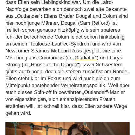
dass Ellen sein Lieblingskind war. Um die Laird-
Nachfolge bewerben sich dennoch zwei alte Bekannte
aus „Outlander“: Ellens Brüder Dougal und Colum sind
hier noch junge Männer. Dougal (
Sam Retford
) ist
freilich schon genauso hitzköpfig wie sein späteres
Ich, der berechnende Colum leidet schon hinkebeinig
an seinem Toulouse-Lautrec-Syndrom und wird von
Newcomer Séamus McLean Ross gespielt wie eine
Mischung aus Commodus (in
„Gladiator“
) und Larys
Strong (in
„House of the Dragon“
). Zwei Schwestern
gibt’s auch noch, doch die stehen zunächst am Rande.
Ellen steht klar im Fokus und wird auch gleich zum
Mittelpunkt anstehender Verheiratungspolitik. Weil aber
auch dieses Spin-off in bewährter „Outlander“-Manier
von eigensinnigen, sich emanzipierenden Frauen
erzählen will, ist schnell klar, dass Ellen andere Wege
gehen wird.