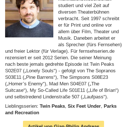
studiert und viel Zeit auf
diversen Theaterbühnen
verbracht. Seit 1997 schreibt
er für Print und online vor
allem über Film, Theater und
Musik. Daneben arbeitet er
als Sprecher (fürs Fernsehen)
und freier Lektor (für Verlage). Für fernsehserien.de
rezensiert er seit 2012 Serien. Die seiner Meinung
nach beste jemals gedrehte Episode ist Twin Peaks
S02E07 („Lonely Souls“) ­- gefolgt von The Sopranos
S03E11 („Pine Barrens“), The Simpsons S08E23
(„Homer’s Enemy“), Mad Men S04E07 („The
Suitcase“), My So-Called Life S01E11 („Life of Brian“)
und selbstredend Lindenstraße 507 („Laufpass“).
Lieblingsserien:
Twin Peaks
,
Six Feet Under
,
Parks
and Recreation
Artikel von Gian-Philip Andreas