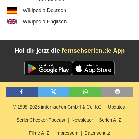
Wikipedia Deutsch
Wikipedia Englisch
Hol dir jetzt die
fernsehserien.de App
© 1998–2026 imfernsehen GmbH & Co. KG
Updates
SerienChecker-Podcast
Newsletter
Serien A–Z
Filme A–Z
Impressum
Datenschutz