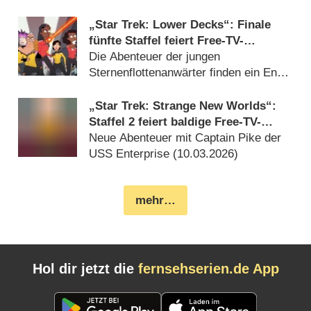
„Star Trek: Lower Decks“: Finale
fünfte Staffel feiert Free-TV-
Premiere
Die Abenteuer der jungen
Sternenflottenanwärter finden ein Ende
(
23.03.2026
)
„Star Trek: Strange New Worlds“:
Staffel 2 feiert baldige Free-TV-
Premiere
Neue Abenteuer mit Captain Pike der
USS Enterprise (
10.03.2026
)
mehr…
Hol dir jetzt die
fernsehserien.de App