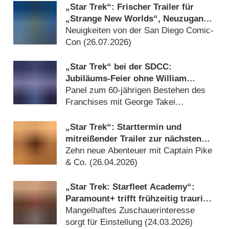
„Star Trek“: Frischer Trailer für
„Strange New Worlds“, Neuzugang
bei „Starfleet Academy“ und „Star
Neuigkeiten von der San Diego Comic-
Trek: Scouts“
Con (
26.07.2026
)
„Star Trek“ bei der SDCC:
Jubiläums-Feier ohne William
Shatner
Panel zum 60-jährigen Bestehen des
Franchises mit George Takei
(
16.07.2026
)
„Star Trek“: Starttermin und
mitreißender Trailer zur nächsten
Staffel
Zehn neue Abenteuer mit Captain Pike
& Co. (
26.04.2026
)
„Star Trek: Starfleet Academy“:
Paramount+ trifft frühzeitig traurige
Entscheidung über jüngste „Trek“-
Mangelhaftes Zuschauerinteresse
Serie
sorgt für Einstellung (
24.03.2026
)