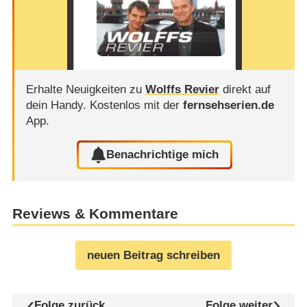
Erhalte Neuigkeiten zu
Wolffs Revier
direkt auf
dein Handy.
Kostenlos mit der
fernsehserien.de
App.
Benachrichtige mich
Reviews & Kommentare
neuen Beitrag schreiben
Folge zurück
Folge weiter