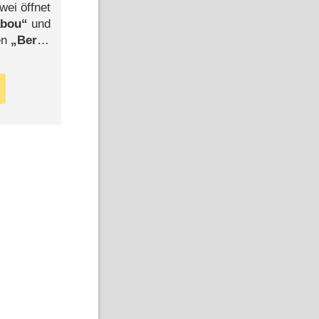
wei öffnet
abou
und
len
Berlin
-Ableger