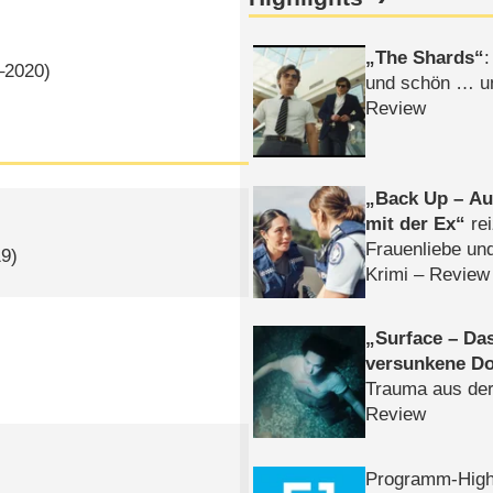
The Shards
:
⁠2020)
und schön … un
Review
Back Up – Auf
mit der Ex
rei
Frauenliebe un
19)
Krimi – Review
Surface – Da
versunkene Do
Trauma aus der
Review
Programm-High