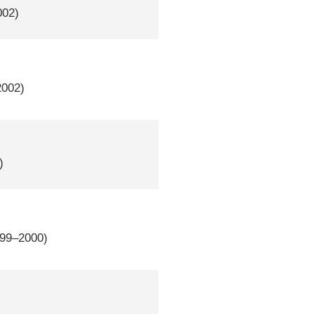
002)
2002)
)
999–2000)