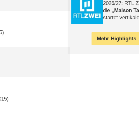
2026/​27: RTL Z
die
Maison T
startet vertika
– Tag & Nacht
5)
Mehr Highlights
015)