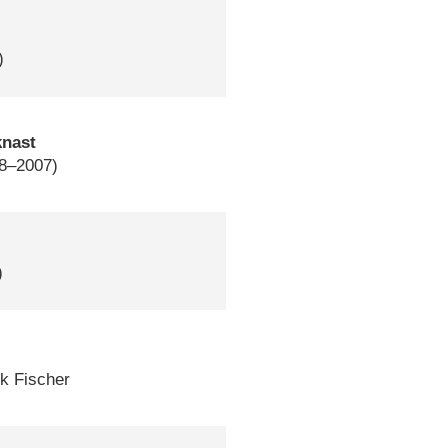
)
knast
98–2007)
)
k Fischer