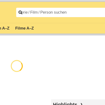
n A–Z
Filme A–Z
Highlights