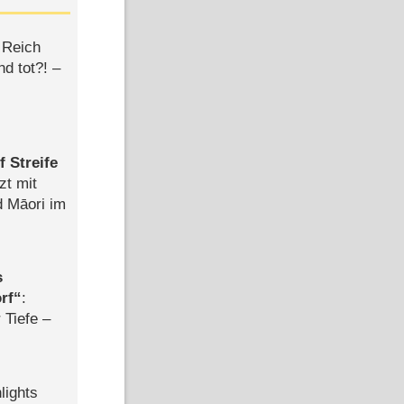
 Reich
d tot?! –
 Streife
zt mit
d Māori im
s
rf
:
 Tiefe –
lights