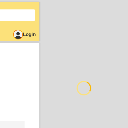
Login