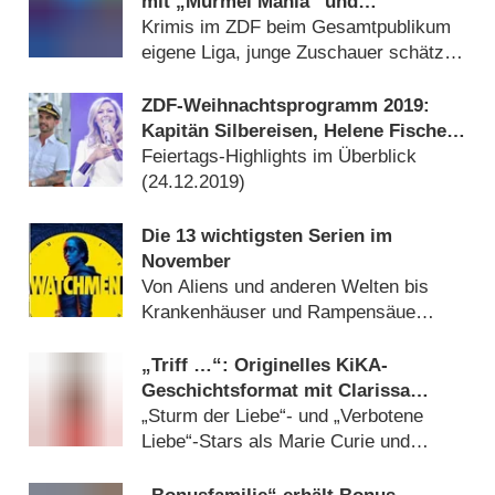
mit „Murmel Mania“ und
Dschungelcamp
Krimis im ZDF beim Gesamtpublikum
eigene Liga, junge Zuschauer schätzen
„Schon tausendmal berührt“ mit Leo
Reisinger (
29.01.2022
)
ZDF-Weihnachtsprogramm 2019:
Kapitän Silbereisen, Helene Fischer
und Pippi Langstrumpf
Feiertags-Highlights im Überblick
(
24.12.2019
)
Die 13 wichtigsten Serien im
November
Von Aliens und anderen Welten bis
Krankenhäuser und Rampensäue
(
01.11.2019
)
„Triff …“: Originelles KiKA-
Geschichtsformat mit Clarissa
Corrêa da Silva wird fortgesetzt
„Sturm der Liebe“- und „Verbotene
Liebe“-Stars als Marie Curie und
Alexander der Große (
27.09.2019
)