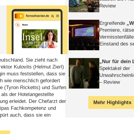
Review
Ergreifende
W
Premiere, rätse
Vermisstenfälle
Einstand des 
Tatort: Münc
Duos
eutschland. Sie zieht nach
Nur für dein
rektor Kulovits (Helmut Zierl)
Spektakel der
gin muss feststellen, dass sie
Unwahrscheinli
ch wie menschlich gefordert
– Review
e (Tyron Ricketts) und Surfen
 als der Hotelangestellte
ng erleidet. Der Chefarzt der
Mehr Highlights
n Flipas Fachkompetenz und
ürt auch, dass sie ein