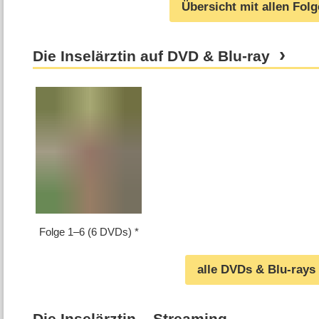
Übersicht mit allen Fol
Die Inselärztin auf DVD & Blu-ray
Folge 1⁠–⁠6 (6 DVDs)
alle DVDs & Blu-rays