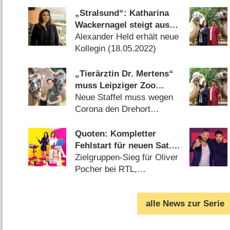
„Stralsund“: Katharina
Wackernagel steigt aus
ZDF-Krimireihe aus
Alexander Held erhält neue
Kollegin (
18.05.2022
)
„Tierärztin Dr. Mertens“
muss Leipziger Zoo
verlassen
Neue Staffel muss wegen
Corona den Drehort
wechseln (
15.06.2020
)
Quoten: Kompletter
Fehlstart für neuen Sat.1-
Serien-Freitag
Zielgruppen-Sieg für Oliver
Pocher bei RTL,
„Tempelritter“ machen RTL
Zwei glücklich (
08.02.2020
)
alle News zur Serie