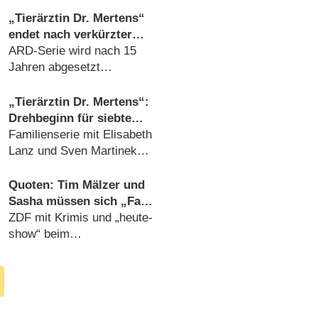
„Tierärztin Dr. Mertens“
endet nach verkürzter
siebter Staffel
ARD-Serie wird nach 15
Jahren abgesetzt
(
12.01.2021
)
„Tierärztin Dr. Mertens“:
Drehbeginn für siebte
Staffel
Familienserie mit Elisabeth
Lanz und Sven Martinek
geht weiter (
18.05.2020
)
Quoten: Tim Mälzer und
Sasha müssen sich „Fack
ju Göhte 2“ geschlagen
ZDF mit Krimis und „heute-
geben
show“ beim
Gesamtpublikum spitze
(
01.02.2020
)