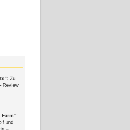
ts
: Zu
– Review
e Farm
:
olf und
rie –