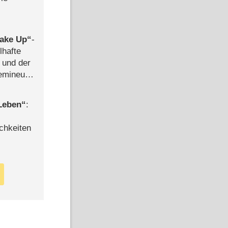
ake Up
-
lhafte
 und der
semineuen
hen
-
 Leben
:
chkeiten