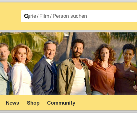
n A–Z
Filme A–Z
News
Shop
Community