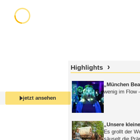
Highlights
München Bea
wenig im Flow 
jetzt ansehen
Unsere klein
Es grollt der W
säuselt die Prä