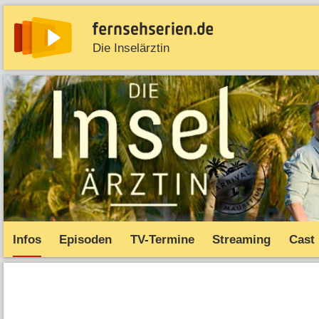
Die Inselärztin
News
Entdecken
Streaming
TV-Starts
Serie
Infos
Episoden
TV-Termine
Streaming
Cast