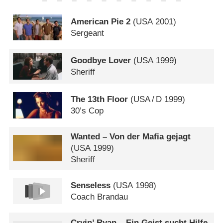
American Pie 2
(
USA
2001)
Sergeant
Goodbye Lover
(
USA
1999)
Sheriff
The 13th Floor
(
USA
/
D
1999)
30’s Cop
Wanted – Von der Mafia gejagt
(
USA
1999)
Sheriff
Senseless
(
USA
1998)
Coach Brandau
Cryin’ Ryan – Ein Geist sucht Hilfe