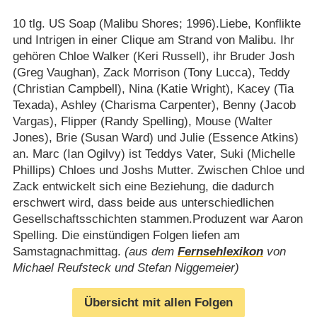
10 tlg. US Soap (Malibu Shores; 1996).Liebe, Konflikte
und Intrigen in einer Clique am Strand von Malibu. Ihr
gehören Chloe Walker (Keri Russell), ihr Bruder Josh
(Greg Vaughan), Zack Morrison (Tony Lucca), Teddy
(Christian Campbell), Nina (Katie Wright), Kacey (Tia
Texada), Ashley (Charisma Carpenter), Benny (Jacob
Vargas), Flipper (Randy Spelling), Mouse (Walter
Jones), Brie (Susan Ward) und Julie (Essence Atkins)
an. Marc (Ian Ogilvy) ist Teddys Vater, Suki (Michelle
Phillips) Chloes und Joshs Mutter. Zwischen Chloe und
Zack entwickelt sich eine Beziehung, die dadurch
erschwert wird, dass beide aus unterschiedlichen
Gesellschaftsschichten stammen.Produzent war Aaron
Spelling. Die einstündigen Folgen liefen am
Samstagnachmittag.
(aus dem
Fernsehlexikon
von
Michael Reufsteck und Stefan Niggemeier)
Übersicht mit allen Folgen