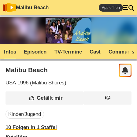
Malibu Beach
App öffnen
Infos
Episoden
TV-Termine
Cast
Community
Malibu Beach
USA
1996 (
Malibu Shores
)
Kinder/Jugend
10
Folgen in
1
Staffel
Spielfilm