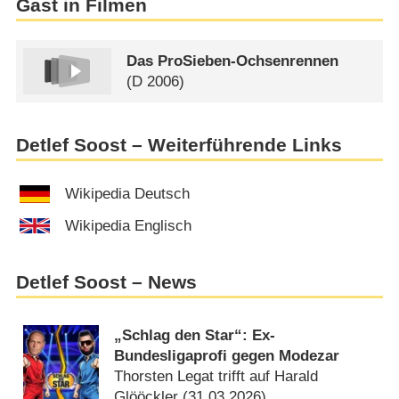
Gast in Filmen
Das ProSieben-Ochsenrennen
(
D
2006)
Detlef Soost – Weiterführende Links
Wikipedia Deutsch
Wikipedia Englisch
Detlef Soost – News
„Schlag den Star“: Ex-
Bundesligaprofi gegen Modezar
Thorsten Legat trifft auf Harald
Glööckler (
31.03.2026
)