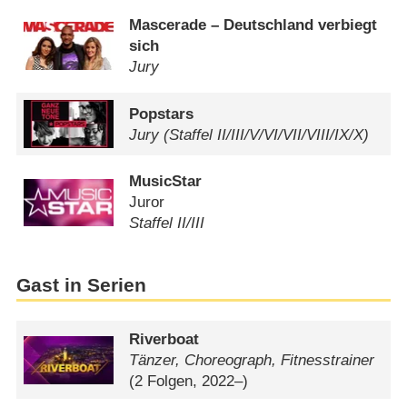
Mascerade – Deutschland verbiegt
sich
Jury
Popstars
Jury (Staffel II/​III/​V/​VI/​VII/​VIII/​IX/​X)
MusicStar
Juror
Staffel II/​III
Gast in Serien
Riverboat
Tänzer, Choreograph, Fitnesstrainer
(2 Folgen, 2022–)