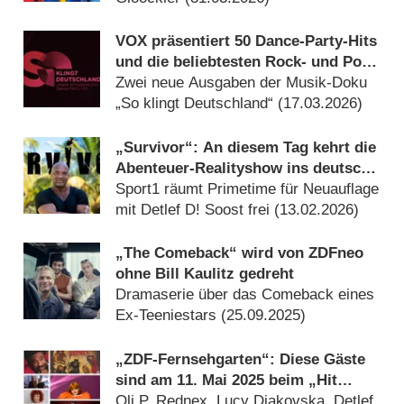
VOX präsentiert 50 Dance-Party-Hits
und die beliebtesten Rock- und Pop-
Bands
Zwei neue Ausgaben der Musik-Doku
„So klingt Deutschland“ (
17.03.2026
)
„Survivor“: An diesem Tag kehrt die
Abenteuer-Realityshow ins deutsche
Fernsehen zurück
Sport1 räumt Primetime für Neuauflage
mit Detlef D! Soost frei (
13.02.2026
)
„The Comeback“ wird von ZDFneo
ohne Bill Kaulitz gedreht
Dramaserie über das Comeback eines
Ex-Teeniestars (
25.09.2025
)
„ZDF-Fernsehgarten“: Diese Gäste
sind am 11. Mai 2025 beim „Hit
Marathon“ dabei
Oli.P, Rednex, Lucy Diakovska, Detlef