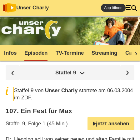
Unser Charly
App öffnen
Infos
Episoden
TV-Termine
Streaming
Cast
Staffel
9
Staffel 9 von
Unser Charly
startete am 06.03.2004
im ZDF.
107
.
Ein Fest für Max
Staffel 9, Folge 1 (45 Min.)
jetzt ansehen
Dr. Henning soll von seiner neuen und alten Familie mit