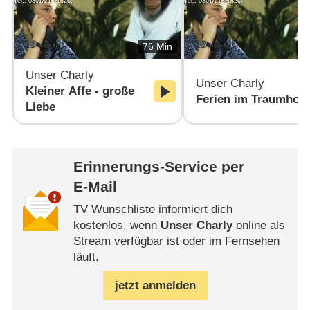
Tel.: 0361/218-1826,
Tel.: 0361/218-1826,
76 Min
Unser Charly
Unser Charly
Kleiner Affe - große
Ferien im Traumhote
Liebe
Erinnerungs-Service per
E-Mail
TV Wunschliste informiert dich
kostenlos, wenn
Unser Charly
online als
Stream verfügbar ist oder im Fernsehen
läuft.
jetzt anmelden