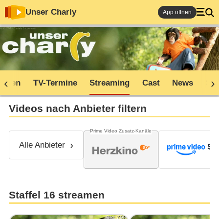
Unser Charly
App öffnen
soden
TV-Termine
Streaming
Cast
News
Sh
Videos nach Anbieter filtern
Prime Video Zusatz-Kanäle
Alle Anbieter
Staffel 16 streamen
Bild: ZDF