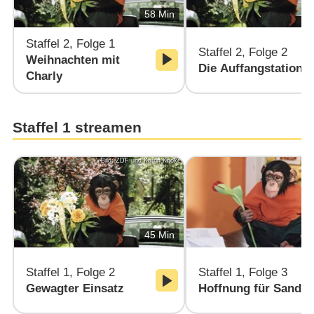
58 Min
Staffel 2, Folge 1
Staffel 2, Folge 2
Weihnachten mit
Die Auffangstation
Charly
Staffel 1 streamen
Bild: ZDF und Katrin Knoke
Bild
45 Min
Staffel 1, Folge 2
Staffel 1, Folge 3
Gewagter Einsatz
Hoffnung für Sandra