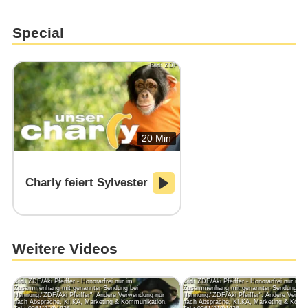
Special
Bild: ZDF
20 Min
Charly feiert Sylvester
Weitere Videos
Bild: ZDF/Aki Pfeiffer - Honorarfrei nur im
Bild: ZDF/Aki Pfeiffer - Honorarfrei nur im
Zusammenhang mit genannter Sendung bei
Zusammenhang mit genannter Sendung bei
Nennung:"ZDF/Aki Pfeiffer". Andere Verwendung nur
Nennung:"ZDF/Aki Pfeiffer". Andere Verwe
nach Absprache. KI.KA, Marketing & Kommunikation,
nach Absprache. KI.KA, Marketing & Komm