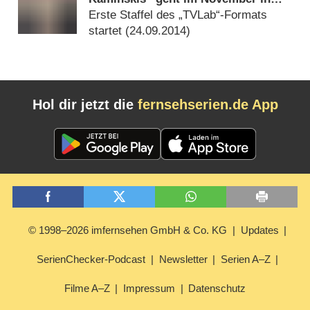
Serie
Erste Staffel des „TVLab“-Formats
startet (
24.09.2014
)
Hol dir jetzt die
fernsehserien.de App
© 1998–2026 imfernsehen GmbH & Co. KG
Updates
SerienChecker-Podcast
Newsletter
Serien A–Z
Filme A–Z
Impressum
Datenschutz