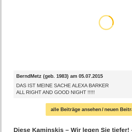
BerndMetz
(geb. 1983) am
05.07.2015
DAS IST MEINE SACHE ALEXA BARKER
ALL RIGHT AND GOOD NIGHT !!!!!
alle Beiträge ansehen
/ neuen Beit
Diese Kaminskis – Wir legen Sie tiefer!