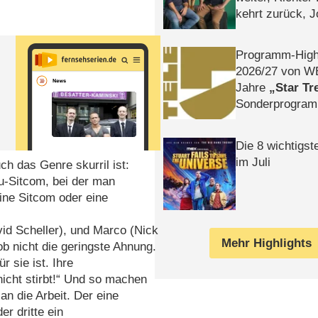
kehrt zurück, 
Klaas machen 
Programm-High
2026/​27 von W
Jahre
Star Tr
Sonderprogra
Die Helgolän
Die 8 wichtigst
im Juli
ch das Genre skurril ist:
ku-Sitcom, bei der man
ine Sitcom oder eine
vid Scheller), und Marco (Nick
Mehr Highlights
b nicht die geringste Ahnung.
r sie ist. Ihre
nicht stirbt!“ Und so machen
an die Arbeit. Der eine
er dritte ein