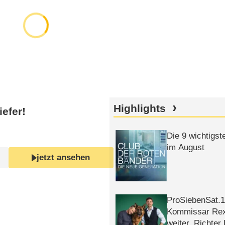
Highlights
iefer!
Die 9 wichtigst
im August
jetzt ansehen
ProSiebenSat.1 
Kommissar Rex 
weiter, Richter