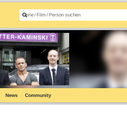
n A–Z
Filme A–Z
News
Community