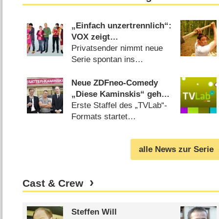
„Einfach unzertrennlich“:
VOX zeigt
eigenproduzierte Comedy
Privatsender nimmt neue
schon in zwei Wochen
Serie spontan ins
Programm (
28.10.2014
)
Neue ZDFneo-Comedy
„Diese Kaminskis“ geht
im November in Serie
Erste Staffel des „TVLab“-
Formats startet
(
24.09.2014
)
alle News zur Serie
Cast & Crew
Steffen Will