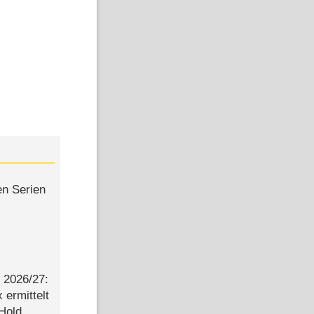
en Serien
2026/​27:
ermittelt
 Hold