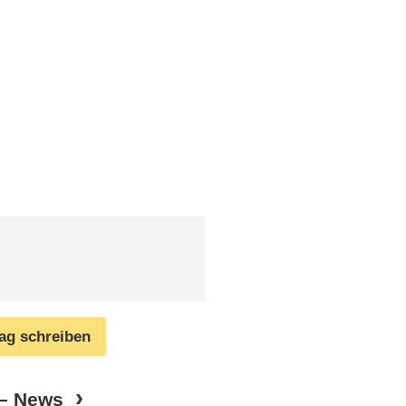
rag schreiben
 – News