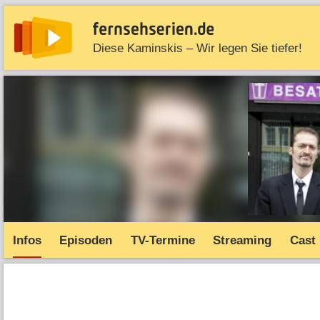
Diese Kaminskis – Wir legen Sie tiefer!
News
Entdecken
Streaming
TV-Starts
Serie
Infos
Episoden
TV-Termine
Streaming
Cast