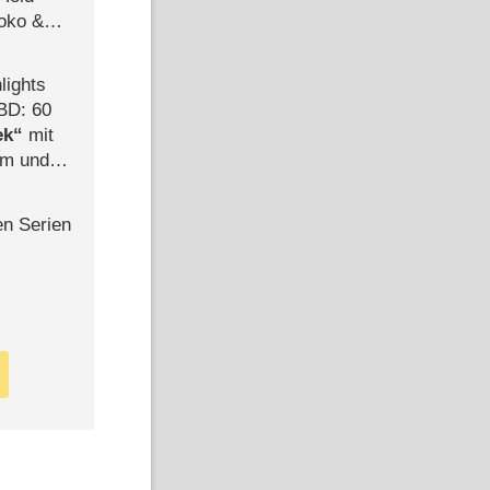
Joko &
Urlaub
lights
BD: 60
ek
mit
mm und
der
en Serien