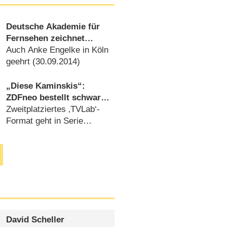
Deutsche Akademie für
Fernsehen zeichnet
„Spreewaldkrimi“ und
Auch Anke Engelke in Köln
„Weissensee“ aus
geehrt (
30.09.2014
)
„Diese Kaminskis“:
ZDFneo bestellt schwarze
Comedy
Zweitplatziertes ‚TVLab‘-
Format geht in Serie
(
30.05.2014
)
David Scheller