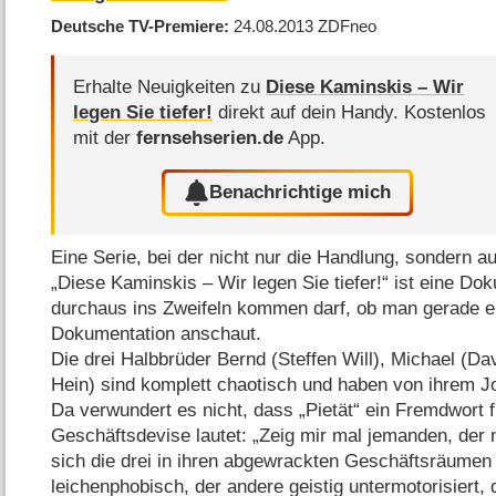
Deutsche TV-Premiere
24.08.2013
ZDFneo
Erhalte Neuigkeiten zu
Diese Kaminskis – Wir
legen Sie tiefer!
direkt auf dein Handy.
Kostenlos
mit der
fernsehserien.de
App.
Benachrichtige mich
Eine Serie, bei der nicht nur die Handlung, sondern au
„Diese Kaminskis – Wir legen Sie tiefer!“ ist eine Do
durchaus ins Zweifeln kommen darf, ob man gerade e
Dokumentation anschaut.
Die drei Halbbrüder Bernd (Steffen Will), Michael (Da
Hein) sind komplett chaotisch und haben von ihrem Jo
Da verwundert es nicht, dass „Pietät“ ein Fremdwort fü
Geschäftsdevise lautet: „Zeig mir mal jemanden, der 
sich die drei in ihren abgewrackten Geschäftsräumen 
leichenphobisch, der andere geistig untermotorisiert, d