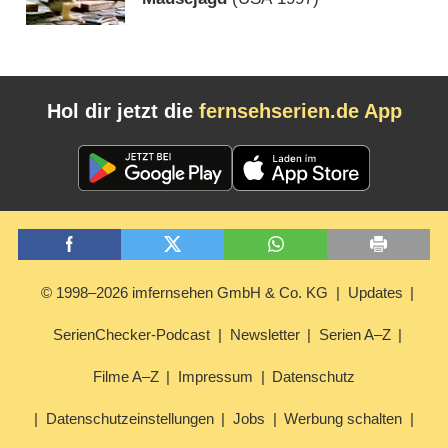
Hol dir jetzt die
fernsehserien.de App
© 1998–2026 imfernsehen GmbH & Co. KG
Updates
SerienChecker-Podcast
Newsletter
Serien A–Z
Filme A–Z
Impressum
Datenschutz
Datenschutzeinstellungen
Jobs
Werbung schalten