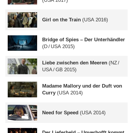
(
USA
2017)
Girl on the Train
(
USA
2016)
Bridge of Spies – Der Unterhändler
(
D
/
USA
2015)
Liebe zwischen den Meeren
(
NZ
/
USA
/
GB
2015)
Madame Mallory und der Duft von
Curry
(
USA
2014)
Need for Speed
(
USA
2014)
Der Lieferheld – Unverhofft kommt