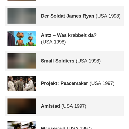
Der Soldat James Ryan
(
USA
1998)
Antz – Was krabbelt da?
(
USA
1998)
Small Soldiers
(
USA
1998)
Projekt: Peacemaker
(
USA
1997)
Amistad
(
USA
1997)
Mäusejagd
(
USA
1997)