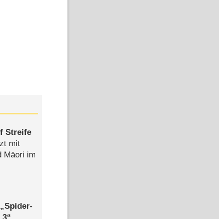
 Streife
zt mit
d Māori im
,
Spider-
 3
,