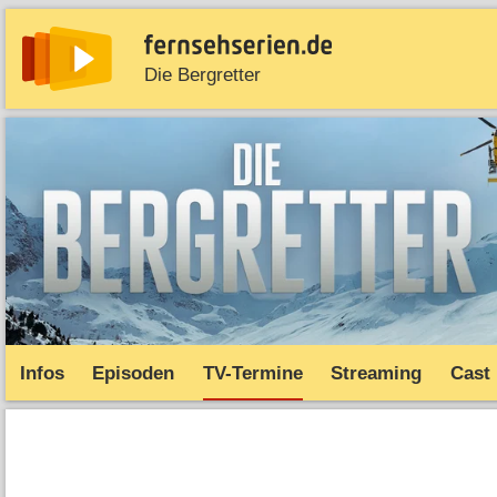
Die Bergretter
News
Entdecken
Streaming
TV-Starts
Serie
Infos
Episoden
TV-Termine
Streaming
Cast