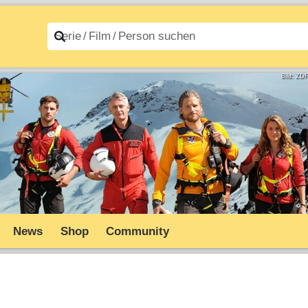
n A–Z
Filme A–Z
Bild: ZD
News
Shop
Community