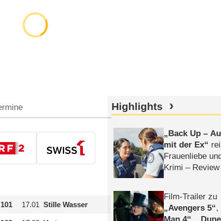
Highlights
ermine
Back Up – Auf
mit der Ex
rei
Frauenliebe un
Krimi – Review
Film-Trailer zu
101
17.01
Stille Wasser
Avengers 5
Man 4
,
Dune