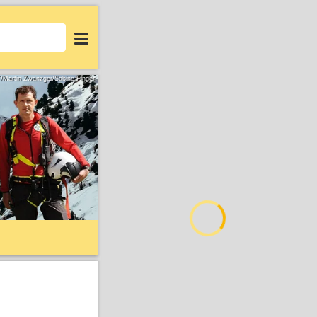
Login
F/Martin Zwanzger/Sabine Finger