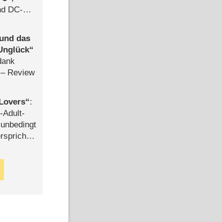
d DC-
ce
 und das
Unglück
dank
– Review
Lovers
:
-Adult-
t unbedingt
rspricht –