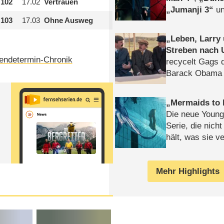
102
17.02
Vertrauen
Jumanji 3
un
103
17.03
Ohne Ausweg
Horror
Clayfa
Leben, Larry
Streben nach 
endetermin-Chronik
recycelt Gags 
Barack Obama 
Mermaids to 
Die neue Young
Serie, die nich
hält, was sie ve
Review
Mehr Highlights