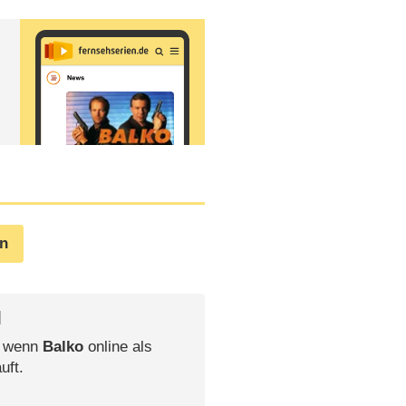
en
l
, wenn
Balko
online als
uft.