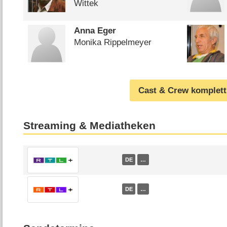
Wittek
Anna Eger
Monika Rippelmeyer
Cast & Crew komplett
Streaming & Mediatheken
DE
…
DE
…