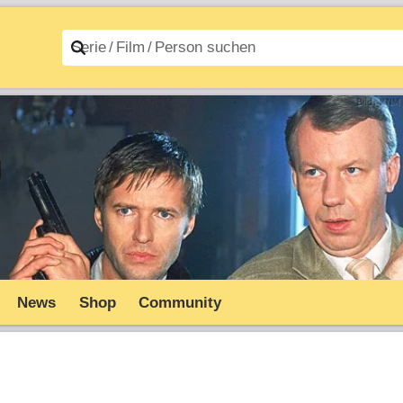
n A–Z
Filme A–Z
News
Shop
Community