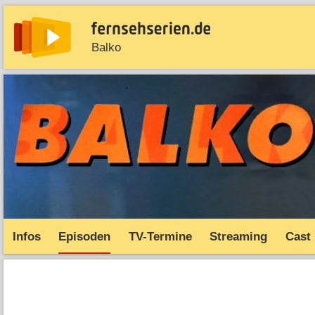
Balko
News
Entdecken
Streaming
TV-Starts
Serie
Infos
Episoden
TV-Termine
Streaming
Cast