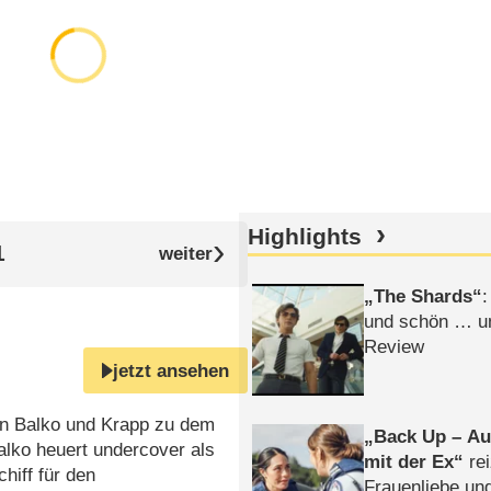
Highlights
1
The Shards
:
und schön … un
Review
jetzt ansehen
en Balko und Krapp zu dem
Back Up – Auf
alko heuert undercover als
mit der Ex
rei
hiff für den
Frauenliebe un