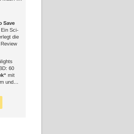
to Save
: Ein Sci-
rlegt die
 Review
lights
BD: 60
ek
mit
mm und
der