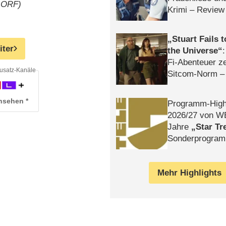
: ORF)
Krimi – Review
Stuart Fails 
iter
the Universe
Fi-Abenteuer ze
usatz-Kanäle
Sitcom-Norm –
ansehen
Programm-High
2026/​27 von W
Jahre
Star Tr
Sonderprogra
Die Helgolän
Mehr Highlights