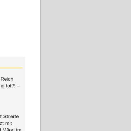
 Reich
d tot?! –
 Streife
zt mit
d Māori im