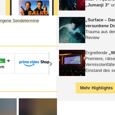
Jumanji 3
un
Horror
Clayfa
Surface – Da
ngene Sendetermine
versunkene Do
Trauma aus der
Review
Ergreifende
W
Prime Video Zu
Premiere, rätse
›
Vermisstenfälle
Einstand des 
Tatort: Münc
Duos
Mehr Highlights