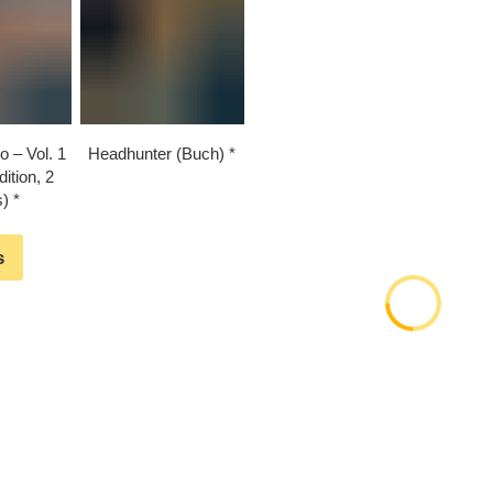
o – Vol. 1
Headhunter (Buch)
ition, 2
)
s