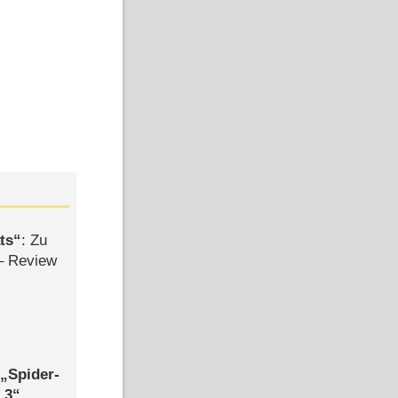
ts
: Zu
– Review
,
Spider-
 3
,