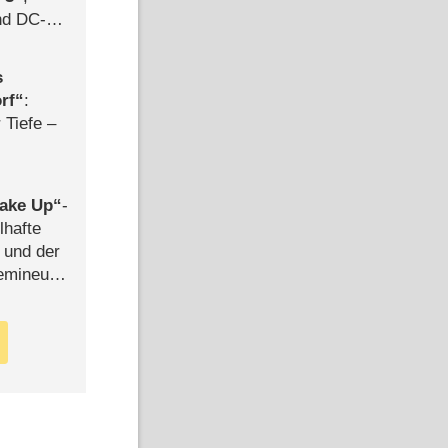
d DC-
ce
s
rf
:
 Tiefe –
ake Up
-
satz-Kanäle
lhafte
 und der
semineuen
hen
-