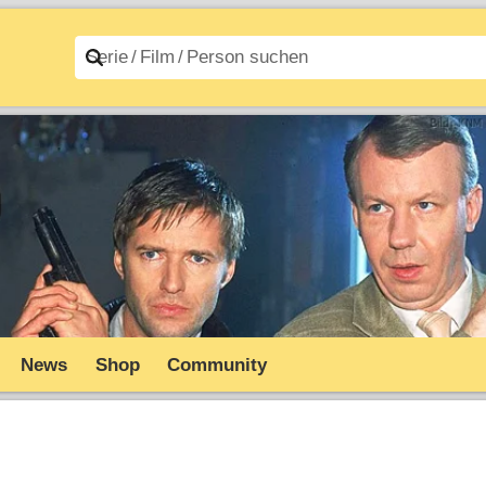
n A–Z
Filme A–Z
News
Shop
Community