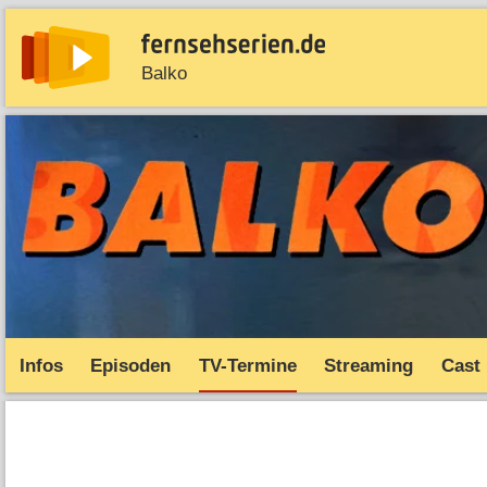
Balko
News
Entdecken
Streaming
TV-Starts
Serie
Infos
Episoden
TV-Termine
Streaming
Cast