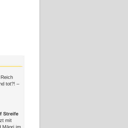
satz-Kanäle
 Reich
d tot?! –
 Streife
zt mit
Bild: KNM
Bild: KNM
d Māori im