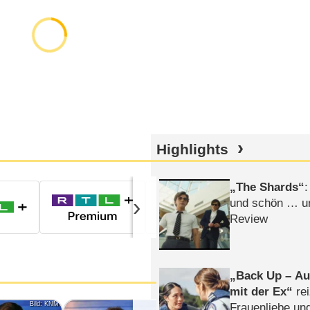
Highlights
Prime Video Zu
The Shards
:
›
und schön … un
Review
Back Up – Auf
mit der Ex
rei
Bild: KNM
Bild: KNM
Frauenliebe un