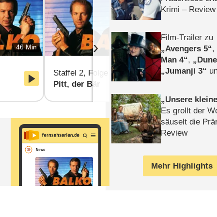
Krimi – Review
Film-Trailer zu
›
46 Min
48 Min
Avengers 5
Man 4
,
Dune
Jumanji 3
un
Staffel 2, Folge 3
Staffel 2, F
Horror
Clayfa
Pitt, der Bär
Ein Toter z
Unsere klein
Es grollt der W
säuselt die Prä
Review
Mehr Highlights