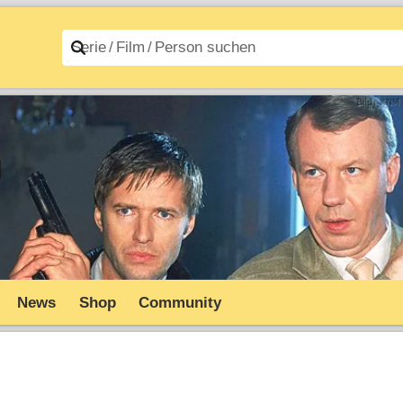
n A–Z
Filme A–Z
News
Shop
Community