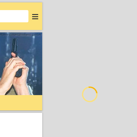
Login