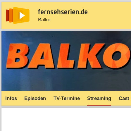
Balko
News
Entdecken
Streaming
TV-Starts
Serie
Infos
Episoden
TV-Termine
Streaming
Cast