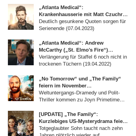
Addams-Family verpflichtet
„Atlanta Medical“:
(
10.04.2026
)
Krankenhausserie mit Matt Czuchry
eingestellt
Deutlich gesunkene Quoten sorgen für
Serienende (
07.04.2023
)
„Atlanta Medical“: Andrew
McCarthy („St. Elmo’s Fire“)
verstärkt das Ärztedrama
Verlängerung für Staffel 6 noch nicht in
trockenen Tüchern (
19.04.2022
)
„No Tomorrow“ und „The Family“
feiern im November
Deutschlandpremiere
Weltuntergangs-Dramedy und Polit-
Thriller kommen zu Joyn Primetime
(
21.10.2021
)
[UPDATE] „The Family“:
Kurzlebiges US-Mysterydrama feiert
verspätete Deutschlandpremiere
Totgeglaubter Sohn taucht nach zehn
Jahren plötzlich wieder auf