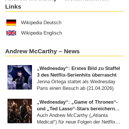
Links
Wikipedia Deutsch
Wikipedia Englisch
Andrew McCarthy – News
„Wednesday“: Erstes Bild zu Staffel
3 des Netflix-Serienhits überrascht
Jenna Ortega stattet als Wednesday
Paris einen Besuch ab (
21.04.2026
)
„Wednesday“: „Game of Thrones“-
und „Ted Lasso“-Stars bereichern
Staffel 3 mit Gastauftritten
Auch Andrew McCarthy („Atlanta
Medical“) für neue Folgen der Netflix-
Hitserie um Tochter der skurrilen