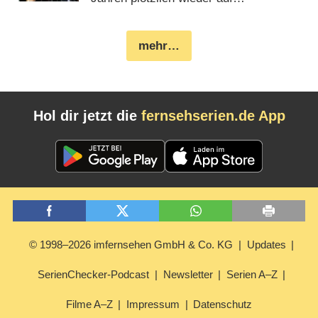
(
07.01.2021
)
mehr…
Hol dir jetzt die
fernsehserien.de App
© 1998–2026 imfernsehen GmbH & Co. KG
Updates
SerienChecker-Podcast
Newsletter
Serien A–Z
Filme A–Z
Impressum
Datenschutz