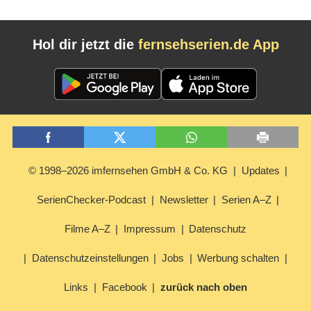
Hol dir jetzt die
fernsehserien.de App
© 1998–2026 imfernsehen GmbH & Co. KG
Updates
SerienChecker-Podcast
Newsletter
Serien A–Z
Filme A–Z
Impressum
Datenschutz
Datenschutzeinstellungen
Jobs
Werbung schalten
Links
Facebook
zurück nach oben