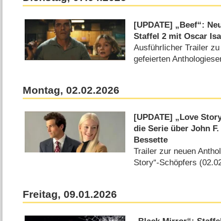
[UPDATE] „Beef“: Neue
Staffel 2 mit Oscar I
Ausführlicher Trailer z
gefeierten Anthologiese
Montag, 02.02.2026
[UPDATE] „Love Story
die Serie über John F
Bessette
Trailer zur neuen Antho
Story“-Schöpfers (02.0
Freitag, 09.01.2026