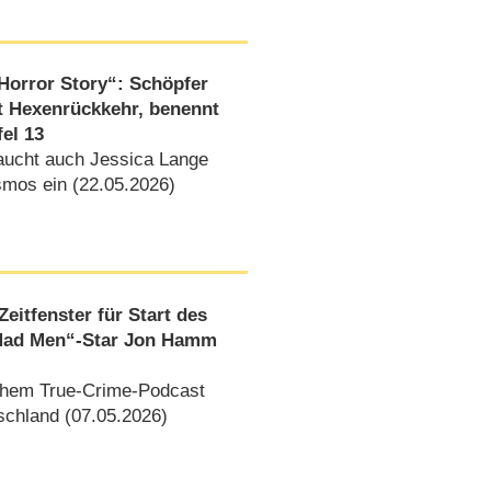
orror Story“: Schöpfer
t Hexenrückkehr, benennt
fel 13
aucht auch Jessica Lange
smos ein (22.05.2026)
eitfenster für Start des
„Mad Men“-Star Jon Hamm
chem True-Crime-Podcast
chland (07.05.2026)