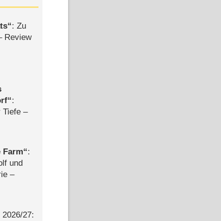
ts
: Zu
– Review
s
rf
:
 Tiefe –
e Farm
:
olf und
rie –
2026/​27: