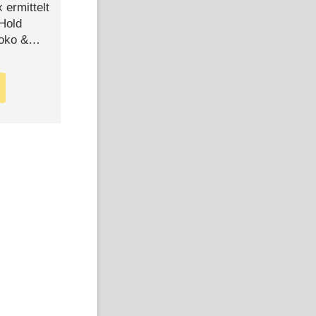
ermittelt
 Hold
Joko &
Urlaub