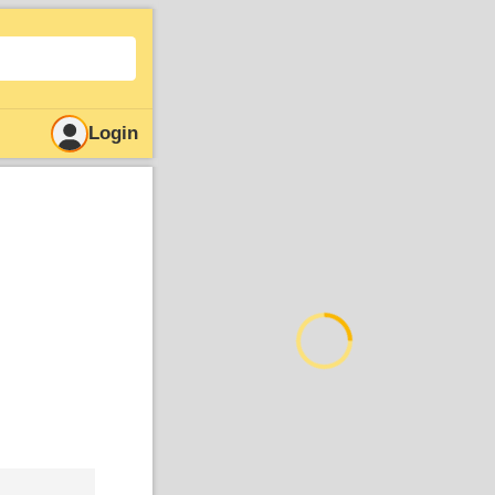
Login