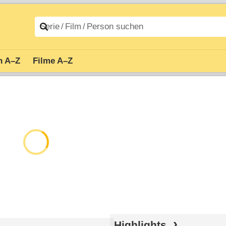
n A–Z
Filme A–Z
Highlights