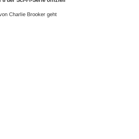
 8 der Sci-Fi-Serie offiziell
 von Charlie Brooker geht