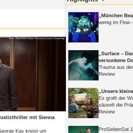
München Bea
wenig im Flow 
Bild: Sky/HBO/New Pictures/Justin Downing
Surface – Da
versunkene Do
Trauma aus der
Review
Unsere klein
Es grollt der W
säuselt die Prä
Review
ustizthriller mit Sienna
ProSiebenSat.1 
 George Kay kreist um