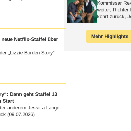
Kommissar Rex 
weiter, Richter
kehrt zurück, 
Klaas machen 
Mehr Highlights
neue Netflix-Staffel über
der „Lizzie Borden Story“
y“: Dann geht Staffel 13
n Start
nter anderem Jessica Lange
ck (09.07.2026)