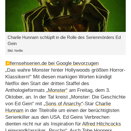
Charlie Hunnam schlüpft in die Rolle des Serienmörders Ed
Gein
Bild: Netflix
fernsehserien.de bei Google bevorzugen
„Das wahre Monster hinter Hollywoods größten Horror-
Klassikern!“ Mit diesen markigen Worten kündigt
Netflix den Start der dritten Staffel des
Anthologieformats
„Monster“
am Freitag, dem 3.
Oktober, an. In der Tat kreist „Monster: Die Geschichte
von Ed Gein“ mit
„Sons of Anarchy“
-Star
Charlie
Hunnam
in der Titelrolle um einen der berüchtigtsten
Serienkiller aus den USA. Ed Geins Verbrechen
dienten nicht nur als Inspiration für
Alfred Hitchcocks
Leinwandklassiker
„Psycho“
. Auch
Tobe Hoopers