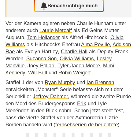
Benachrichtige mich
Vor der Kamera agieren neben Charlie Hunnam unter
anderem auch
Laurie Metcalf
als Ed Geins Mutter
Augusta,
Tom Hollander
als Alfred Hitchcock,
Olivia
Williams
als Hitchcocks Ehefrau
Alma Reville
,
Addison
Rae
als Evelyn Hartley,
Charlie Hall
als Deputy Frank
Worden,
Suzanna Son
,
Olivia Williams
,
Lesley
Manville
,
Joey Pollari
,
Tyler Jacob Moore
,
Mimi
Kennedy
,
Will Brill
und
Robin Weigert
.
Staffel 1 der von
Ryan Murphy
und
Ian Brennan
entwickelten „Monster“-Serie befasste sich mit dem
Serienkiller
Jeffrey Dahmer
, während die zweite Runde
den Mord des Brudergespanns
Erik
und Lyle
Menéndez in den Blick nahm. Schon jetzt steht fest,
dass die vierte Staffel von der Axtmörderin Lizzie
Borden handeln wird (
fernsehserien.de berichtete
).