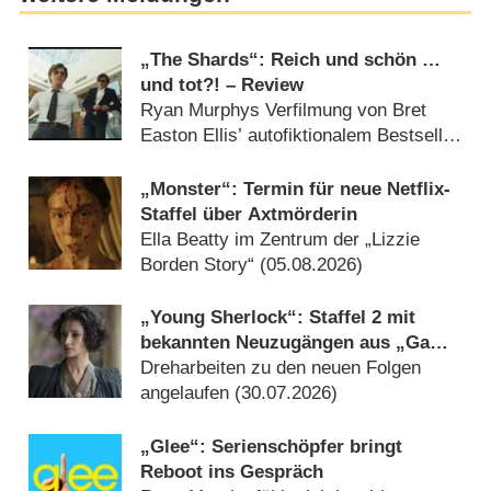
„The Shards“: Reich und schön …
und tot?! – Review
Ryan Murphys Verfilmung von Bret
Easton Ellis’ autofiktionalem Bestseller
um Teens und Serienkiller im Los
Angeles der 1980er-Jahre schillert
„Monster“: Termin für neue Netflix-
verführerisch (05.08.2026)
Staffel über Axtmörderin
Ella Beatty im Zentrum der „Lizzie
Borden Story“ (05.08.2026)
„Young Sherlock“: Staffel 2 mit
bekannten Neuzugängen aus „Game
of Thrones“ und „Outlander“
Dreharbeiten zu den neuen Folgen
angelaufen (30.07.2026)
„Glee“: Serienschöpfer bringt
Reboot ins Gespräch