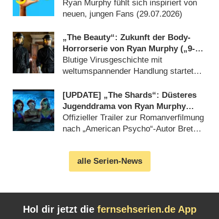
Ryan Murphy fühlt sich inspiriert von
neuen, jungen Fans (29.07.2026)
„The Beauty“: Zukunft der Body-
Horrorserie von Ryan Murphy („9-1-
1: Nashville“) in der Schwebe
Blutige Virusgeschichte mit
weltumspannender Handlung startete
Anfang 2026 (14.07.2026)
[UPDATE] „The Shards“: Düsteres
Jugenddrama von Ryan Murphy
(„American Horror Story“) feiert
Offizieller Trailer zur Romanverfilmung
Deutschlandpremiere
nach „American Psycho“-Autor Bret
Easton Ellis enthüllt (14.07.2026)
alle Serien-News
Hol dir jetzt die
fernsehserien.de App