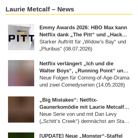
Laurie Metcalf – News
Emmy Awards 2026: HBO Max kann
Netflix dank „The Pitt“ und „Hacks“
auf Abstand halten
Starker Auftritt für „Widow’s Bay“ und
„Pluribus“ (
08.07.2026
)
Netflix verlängert „Ich und die
Walter Boys“, „Running Point“ und
mehr
Neue Folgen für Coming-of-Age-Drama
und zwei Comedyserien (
14.05.2026
)
„Big Mistakes“: Netflix-
Gaunerkomödie mit Laurie Metcalf
(„Die Conners“, „TBBT“) mit erstem
Neue Serie von und mit Dan Levy
Trailer
(„Schitt’s Creek“) demnächst am Start
(
13.03.2026
)
[UPDATE] Neue „Monster“-Staffel