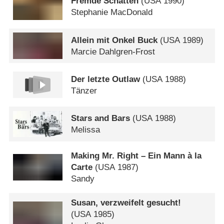
Fremde Schatten
(
USA
1990)
Stephanie MacDonald
Allein mit Onkel Buck
(
USA
1989)
Marcie Dahlgren-Frost
Der letzte Outlaw
(
USA
1988)
Tänzer
Stars and Bars
(
USA
1988)
Melissa
Making Mr. Right – Ein Mann à la
Carte
(
USA
1987)
Sandy
Susan, verzweifelt gesucht!
(
USA
1985)