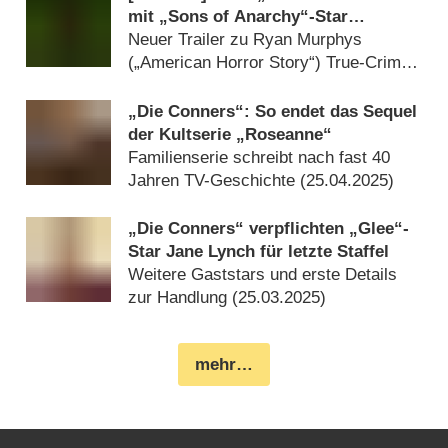
mit „Sons of Anarchy“-Star
erforscht Abgründe eines der
Neuer Trailer zu Ryan Murphys
berüchtigtsten Serienkiller
(„American Horror Story“) True-Crime-
Anthologieserie (
15.09.2025
)
„Die Conners“: So endet das Sequel
der Kultserie „Roseanne“
Familienserie schreibt nach fast 40
Jahren TV-Geschichte (
25.04.2025
)
„Die Conners“ verpflichten „Glee“-
Star Jane Lynch für letzte Staffel
Weitere Gaststars und erste Details
zur Handlung (
25.03.2025
)
mehr…