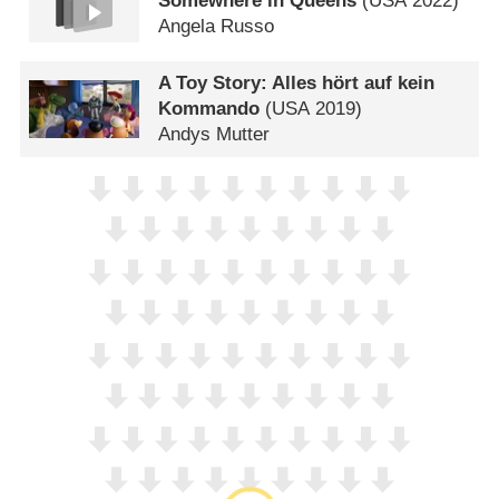
Somewhere in Queens
(
USA
2022)
Angela Russo
A Toy Story: Alles hört auf kein
Kommando
(
USA
2019)
Andys Mutter