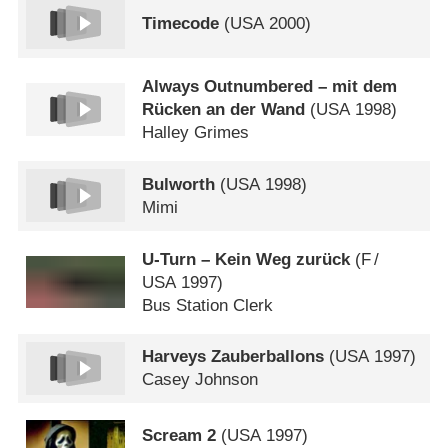
Timecode
(
USA
2000)
Always Outnumbered – mit dem
Rücken an der Wand
(
USA
1998)
Halley Grimes
Bulworth
(
USA
1998)
Mimi
U-Turn – Kein Weg zurück
(
F
/
USA
1997)
Bus Station Clerk
Harveys Zauberballons
(
USA
1997)
Casey Johnson
Scream 2
(
USA
1997)