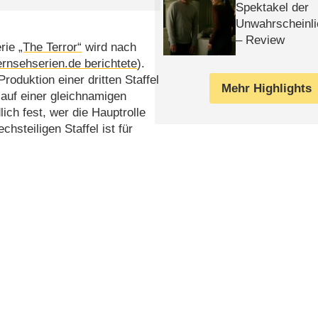
Spektakel der
Unwahrscheinli
– Review
erie
„The Terror“
wird nach
ernsehserien.de berichtete
).
oduktion einer dritten Staffel
Mehr Highlights
d auf einer gleichnamigen
lich fest, wer die Hauptrolle
chsteiligen Staffel ist für