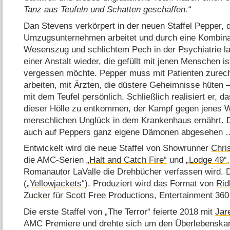
Tanz aus Teufeln und Schatten geschaffen.
Dan Stevens verkörpert in der neuen Staffel Pepper, d
Umzugsunternehmen arbeitet und durch eine Kombina
Wesenszug und schlichtem Pech in der Psychiatrie land
einer Anstalt wieder, die gefüllt mit jenen Menschen is
vergessen möchte. Pepper muss mit Patienten zurec
arbeiten, mit Ärzten, die düstere Geheimnisse hüten
mit dem Teufel persönlich. Schließlich realisiert er, 
dieser Hölle zu entkommen, der Kampf gegen jenes W
menschlichen Unglück in dem Krankenhaus ernährt. 
auch auf Peppers ganz eigene Dämonen abgesehen 
Entwickelt wird die neue Staffel von Showrunner
Chri
die AMC-Serien
„Halt and Catch Fire“
und
„Lodge 49“
Romanautor LaValle die Drehbücher verfassen wird. D
(
„Yellowjackets“
). Produziert wird das Format von
Rid
Zucker
für Scott Free Productions, Entertainment 36
Die erste Staffel von „The Terror“ feierte 2018 mit
Jar
AMC Premiere und drehte sich um den Überlebenskamp