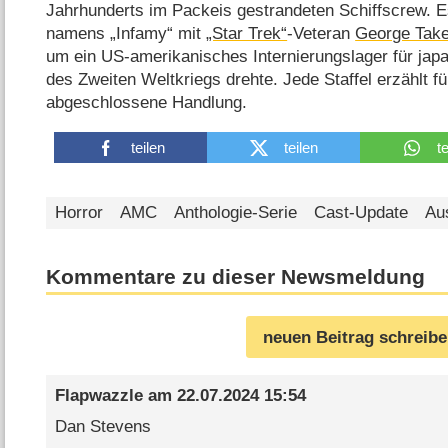
Jahrhunderts im Packeis gestrandeten Schiffscrew. Es 
namens „Infamy“ mit
„Star Trek“
-Veteran
George Take
um ein US-amerikanisches Internierungslager für ja
des Zweiten Weltkriegs drehte. Jede Staffel erzählt fü
abgeschlossene Handlung.
teilen
teilen
t
Horror
AMC
Anthologie-Serie
Cast-Update
Au
Kommentare zu dieser Newsmeldung
neuen Beitrag schreib
Flapwazzle
am
22.07.2024 15:54
Dan Stevens