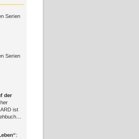
en Serien
en Serien
f der
cher
n ARD ist
rehbuch
iew
 Leben
: