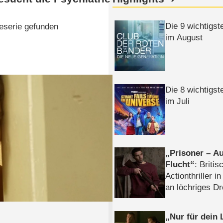
Die 9 wichtigst
ieserie gefunden
im August
Die 8 wichtigst
im Juli
Prisoner – Au
Flucht
: Britis
Actionthriller i
an löchriges D
gekettet – Rev
Nur für dein