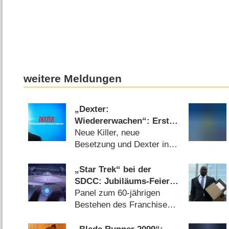
weitere Meldungen
„Dexter:
Wiedererwachen“: Erster
Blick auf Staffel 2 mit
Neue Killer, neue
Michael C. Hall enthüllt
Besetzung und Dexter in
erste Story-Details
der Midlife-Crisis
(30.07.2026)
„Star Trek“ bei der
SDCC: Jubiläums-Feier
ohne William Shatner
Panel zum 60-jährigen
Bestehen des Franchises
mit George Takei
(16.07.2026)