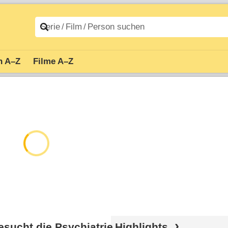
n A–Z
Filme A–Z
esucht die Psychiatrie
Highlights