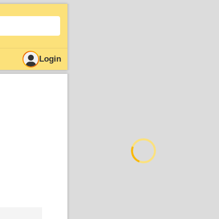
Login