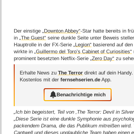
Der einstige
„Downton Abbey“
-Star hatte bereits in f
in
„The Guest“
seine dunkle Seite unter Beweis stellen 
Hauptrolle in der FX-Serie
„Legion“
basierend auf den
wirkte in
„Guillermo del Toro’s Cabinet of Curiosities“
prominent besetzten Netflix-Serie
„Zero Day“
zu sehe
Erhalte News zu
The Terror
direkt auf dein Handy.
Kostenlos mit der
fernsehserien.de
App.
Benachrichtige mich
Ich bin begeistert, Teil von ‚The Terror: Devil in Silve
Diese Serie ist eine dunkle Symphonie aus psychol
packendem Drama, die das Publikum mitreißen wird. V
Cantwell und dieses unglaubliche Team haben einen e