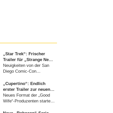
„Star Trek“: Frischer
Trailer für „Strange New
Worlds“, Neuzugang bei
Neuigkeiten von der San
„Starfleet Academy“ und
Diego Comic-Con
„Star Trek: Scouts“
(26.07.2026)
„Cupertino“: Endlich
erster Trailer zur neuen
Serie mit Mike Colter
Neues Format der „Good
(„Evil“)
Wife“-Produzenten startet
im Herbst (30.07.2026)