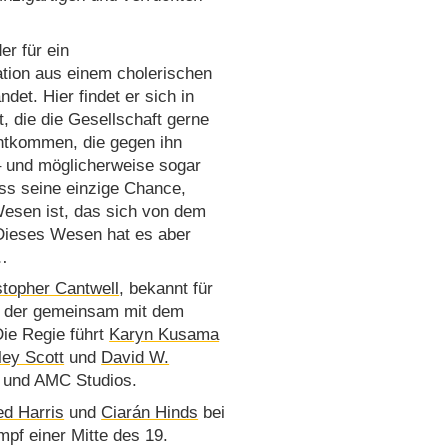
er für ein
tion aus einem cholerischen
et. Hier findet er sich in
t, die die Gesellschaft gerne
htkommen, die gegen ihn
 – und möglicherweise sogar
dass seine einzige Chance,
esen ist, das sich von dem
Dieses Wesen hat es aber
…
stopher Cantwell
, bekannt für
, der gemeinsam mit dem
ie Regie führt
Karyn Kusama
ley Scott
und
David W.
0 und AMC Studios.
ed Harris
und
Ciarán Hinds
bei
f einer Mitte des 19.