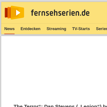
News
Entdecken
Streaming
TV-Starts
Serie
„The Terror“: Dan Stevens („Legion“) b