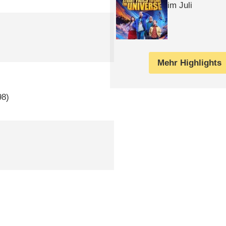
im Juli
Mehr Highlights
98)