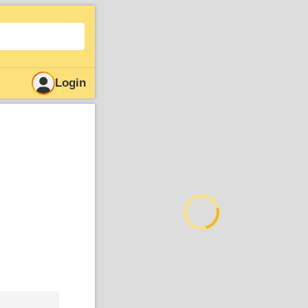
Login