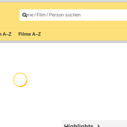
n A–Z
Filme A–Z
Highlights