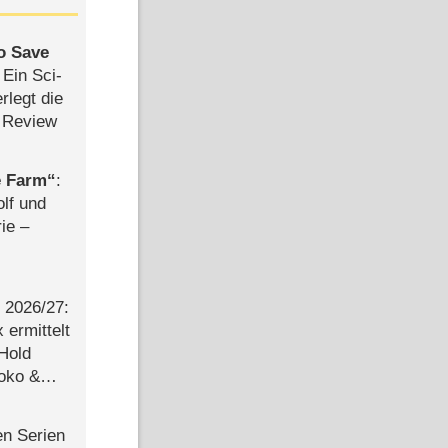
to Save
: Ein Sci-
rlegt die
 Review
e Farm
:
olf und
rie –
2026/​27:
ermittelt
 Hold
Joko &
Urlaub
en Serien