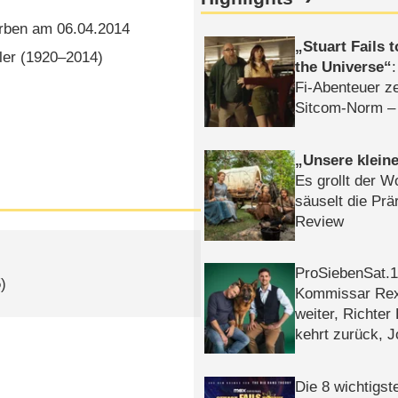
rben am 06.04.2014
Stuart Fails 
r (1920⁠–⁠2014)
the Universe
Fi-Abenteuer ze
Sitcom-Norm –
Unsere klein
Es grollt der W
säuselt die Prä
Review
ProSiebenSat.1 
)
Kommissar Rex 
weiter, Richter
kehrt zurück, 
Klaas machen 
Die 8 wichtigst