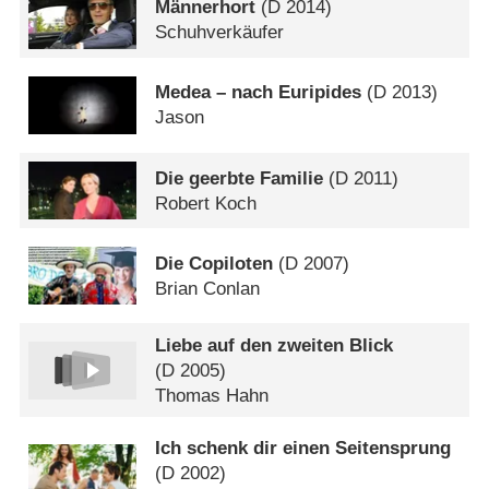
Männerhort
(
D
2014)
Schuhverkäufer
Medea – nach Euripides
(
D
2013)
Jason
Die geerbte Familie
(
D
2011)
Robert Koch
Die Copiloten
(
D
2007)
Brian Conlan
Liebe auf den zweiten Blick
(
D
2005)
Thomas Hahn
Ich schenk dir einen Seitensprung
(
D
2002)