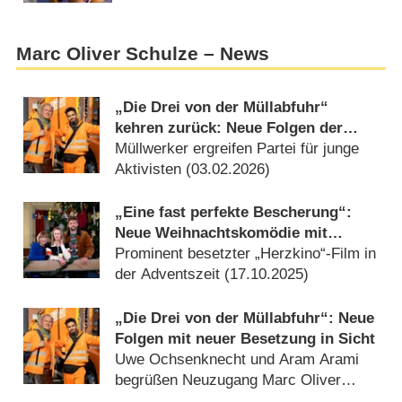
Marc Oliver Schulze – News
„Die Drei von der Müllabfuhr“
kehren zurück: Neue Folgen der
Komödienreihe mit Uwe
Müllwerker ergreifen Partei für junge
Ochsenknecht angekündigt
Aktivisten (
03.02.2026
)
„Eine fast perfekte Bescherung“:
Neue Weihnachtskomödie mit
Christine Eixenberger, Steve
Prominent besetzter „Herzkino“-Film in
Windolf und Ursela Monn
der Adventszeit (
17.10.2025
)
„Die Drei von der Müllabfuhr“: Neue
Folgen mit neuer Besetzung in Sicht
Uwe Ochsenknecht und Aram Arami
begrüßen Neuzugang Marc Oliver
Schulze (
22.01.2025
)