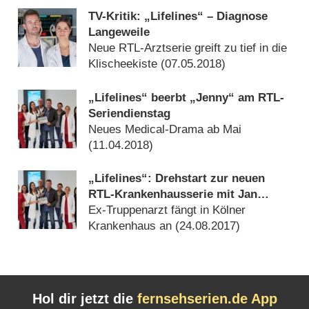
TV-Kritik: „Lifelines“ – Diagnose
Langeweile
Neue RTL-Arztserie greift zu tief in die
Klischeekiste (
07.05.2018
)
„Lifelines“ beerbt „Jenny“ am RTL-
Seriendienstag
Neues Medical-Drama ab Mai
(
11.04.2018
)
„Lifelines“: Drehstart zur neuen
RTL-Krankenhausserie mit Jan
Hartmann
Ex-Truppenarzt fängt in Kölner
Krankenhaus an (
24.08.2017
)
Hol dir jetzt die
fernsehserien.de App