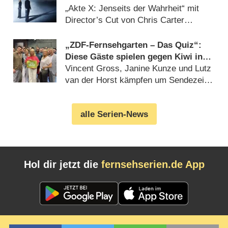
deutlich mehr Horror
„Akte X: Jenseits der Wahrheit“ mit
Director’s Cut von Chris Carter
(07.08.2026)
„ZDF-Fernsehgarten – Das Quiz“:
Diese Gäste spielen gegen Kiwi in
der Sonderfolge am 9. August 2026
Vincent Gross, Janine Kunze und Lutz
van der Horst kämpfen um Sendezeit
(07.08.2026)
alle Serien-News
Hol dir jetzt die
fernsehserien.de App