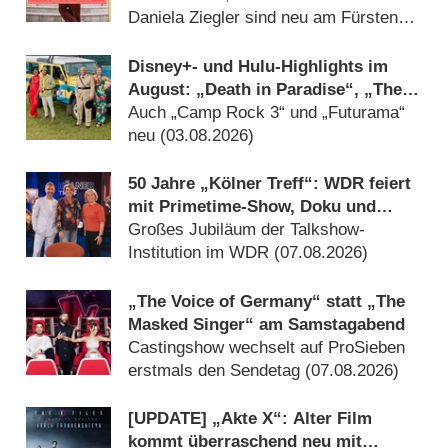
Daniela Ziegler sind neu am Fürstenhof
(15.07.2026)
Disney+- und Hulu-Highlights im
August: „Death in Paradise“, „The
Shards“ und das Ende für „Die
Auch „Camp Rock 3“ und „Futurama“
neuen Zauberer vom Waverly Place“
neu (03.08.2026)
50 Jahre „Kölner Treff“: WDR feiert
mit Primetime-Show, Doku und
Rückblicken
Großes Jubiläum der Talkshow-
Institution im WDR (07.08.2026)
„The Voice of Germany“ statt „The
Masked Singer“ am Samstagabend
Castingshow wechselt auf ProSieben
erstmals den Sendetag (07.08.2026)
[UPDATE] „Akte X“: Alter Film
kommt überraschend neu mit