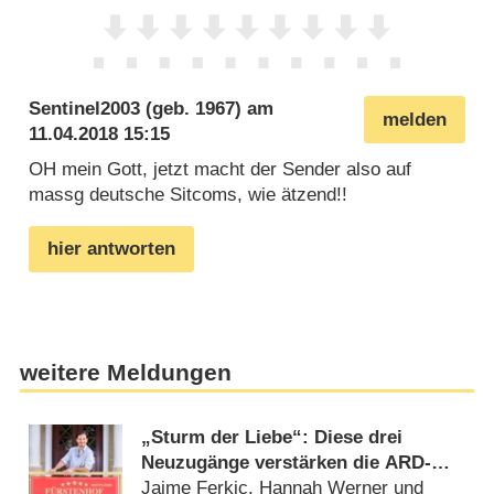
Sentinel2003
(geb. 1967) am
melden
11.04.2018 15:15
OH mein Gott, jetzt macht der Sender also auf
massg deutsche Sitcoms, wie ätzend!!
hier antworten
weitere Meldungen
„Sturm der Liebe“: Diese drei
Neuzugänge verstärken die ARD-
Telenovela
Jaime Ferkic, Hannah Werner und