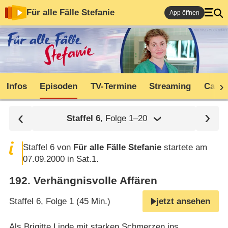
Für alle Fälle Stefanie
App öffnen
Infos
Episoden
TV-Termine
Streaming
Cast
Staffel
6
, Folge 1⁠–⁠20
Staffel 6 von
Für alle Fälle Stefanie
startete am
07.09.2000 in Sat.1.
192
.
Verhängnisvolle Affären
Staffel 6, Folge 1 (45 Min.)
jetzt ansehen
Als Brigitte Linde mit starken Schmerzen ins