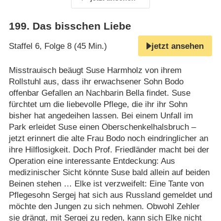
199
.
Das bisschen Liebe
Staffel 6, Folge 8 (45 Min.)
jetzt ansehen
Misstrauisch beäugt Suse Harmholz von ihrem
Rollstuhl aus, dass ihr erwachsener Sohn Bodo
offenbar Gefallen an Nachbarin Bella findet. Suse
fürchtet um die liebevolle Pflege, die ihr ihr Sohn
bisher hat angedeihen lassen. Bei einem Unfall im
Park erleidet Suse einen Oberschenkelhalsbruch –
jetzt erinnert die alte Frau Bodo noch eindringlicher an
ihre Hilflosigkeit. Doch Prof. Friedländer macht bei der
Operation eine interessante Entdeckung: Aus
medizinischer Sicht könnte Suse bald allein auf beiden
Beinen stehen … Elke ist verzweifelt: Eine Tante von
Pflegesohn Sergej hat sich aus Russland gemeldet und
möchte den Jungen zu sich nehmen. Obwohl Zehler
sie drängt, mit Sergej zu reden, kann sich Elke nicht