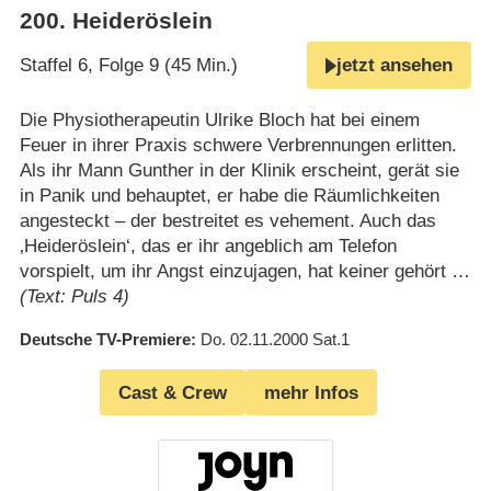
200
.
Heideröslein
Staffel 6, Folge 9 (45 Min.)
jetzt ansehen
Die Physiotherapeutin Ulrike Bloch hat bei einem
Feuer in ihrer Praxis schwere Verbrennungen erlitten.
Als ihr Mann Gunther in der Klinik erscheint, gerät sie
in Panik und behauptet, er habe die Räumlichkeiten
angesteckt – der bestreitet es vehement. Auch das
‚Heideröslein‘, das er ihr angeblich am Telefon
vorspielt, um ihr Angst einzujagen, hat keiner gehört …
(Text: Puls 4)
Deutsche TV-Premiere
Do. 02.11.2000
Sat.1
Cast & Crew
mehr Infos