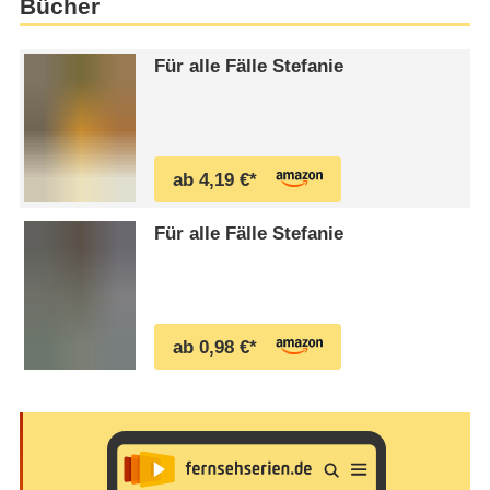
Bücher
erlebt neben Erfolgen auch
Niederlagen. Schwester Stefanie
Für alle Fälle Stefanie
nimmt spontan Anteil …
ab 4,19 €*
Für alle Fälle Stefanie
ab 0,98 €*