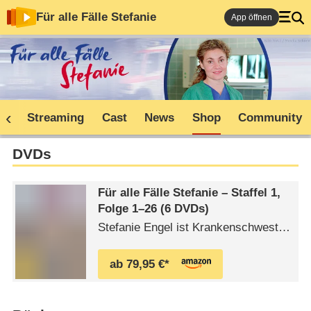
Für alle Fälle Stefanie
App öffnen
ne
Streaming
Cast
News
Shop
Community
DVDs
Für alle Fälle Stefanie – Staffel 1,
Folge 1⁠–⁠26 (6 DVDs)
Stefanie Engel ist Krankenschwester
am Luisen-Krankenhaus. Die Mutter
eines zehnjährigen Jungen fühlt sich
ab 79,95 €*
zum Helfen berufen, aber sie ist ein
"Engel" ohne Heiligenschein. Stefanie
steht mit beiden Beinen im Leben und