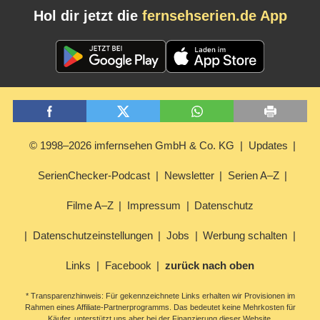
Hol dir jetzt die
fernsehserien.de App
© 1998–2026 imfernsehen GmbH & Co. KG
Updates
SerienChecker-Podcast
Newsletter
Serien A–Z
Filme A–Z
Impressum
Datenschutz
Datenschutzeinstellungen
Jobs
Werbung schalten
Links
Facebook
zurück nach oben
* Transparenzhinweis: Für gekennzeichnete Links erhalten wir Provisionen im
Rahmen eines Affiliate-Partnerprogramms. Das bedeutet keine Mehrkosten für
Käufer, unterstützt uns aber bei der Finanzierung dieser Website.