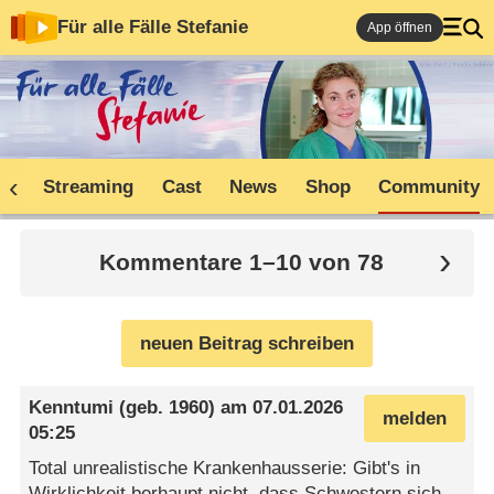
Für alle Fälle Stefanie
App öffnen
ne
Streaming
Cast
News
Shop
Community
Kommentare 1–10 von 78
neuen Beitrag schreiben
Kenntumi
(geb. 1960) am
07.01.2026
melden
05:25
Total unrealistische Krankenhausserie: Gibt's in
Wirklichkeit berhaupt nicht, dass Schwestern sich