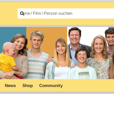
n A–Z
Filme A–Z
News
Shop
Community