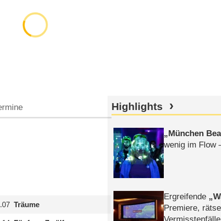
Highlights
ermine
München Bea
wenig im Flow 
Ergreifende
W
.07
Träume
Premiere, rätse
Vermisstenfälle