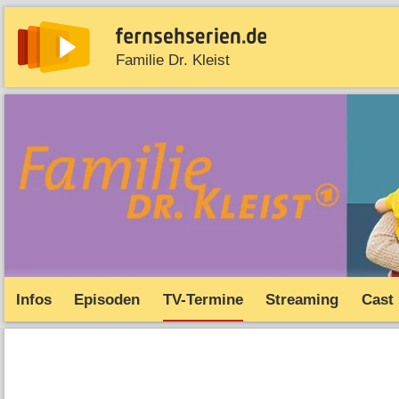
Familie Dr. Kleist
News
Entdecken
Streaming
TV-Starts
Serie
Infos
Episoden
TV-Termine
Streaming
Cast