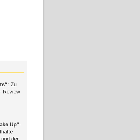
ts
: Zu
– Review
ake Up
-
lhafte
 und der