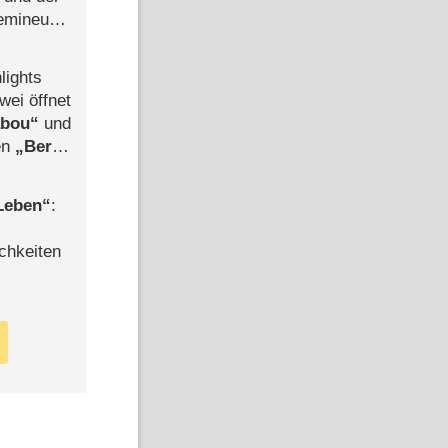
semineuen
hen
-
lights
wei öffnet
abou
und
len
Berlin
-Ableger
 Leben
:
chkeiten