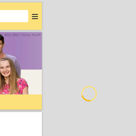
Login