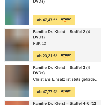
DVDs)
ab 47,47 €*
Familie Dr. Kleist – Staffel 2 (4
DVDs)
FSK 12
ab 23,21 €*
Familie Dr. Kleist – Staffel 3 (4
DVDs)
Christians Einsatz ist stets gefordert,
seine Praxis kennt keinen
Feierabend. Christians Onkel
ab 47,77 €*
Johannes (Ulrich Pleitgen) ist in
seiner Apotheke eingespannt,
Familie Dr. Kleist – Staffel 4⁠–⁠6 (12