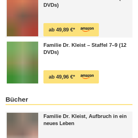
während seine Frau Inge (Uta
DVDs)
Schorn) zwischen ihrer
Blaudruckwerkstatt und
„Großmutter“- Pflichten hin und her
ab 49,89 €*
wirbelt. Christians …
Familie Dr. Kleist – Staffel 7⁠–⁠9 (12
DVDs)
ab 49,96 €*
Bücher
Familie Dr. Kleist, Aufbruch in ein
neues Leben