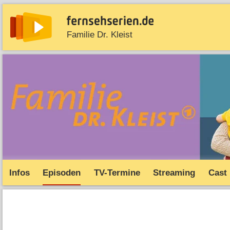
Familie Dr. Kleist
News
Entdecken
Streaming
TV-Starts
Serie
Infos
Episoden
TV-Termine
Streaming
Cast