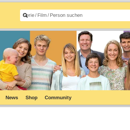
n A–Z
Filme A–Z
News
Shop
Community