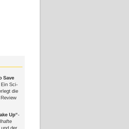
to Save
: Ein Sci-
rlegt die
 Review
ake Up
-
lhafte
 und der