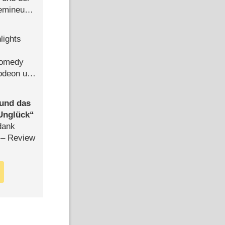
semineuen
hen
-
lights
Comedy
lodeon und
 und das
Unglück
dank
– Review