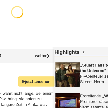
Highlights
0
Stuart Fails 
the Universe
Fi-Abenteuer ze
jetzt ansehen
Sitcom-Norm –
k währt nicht lange. Bei einem
Ergreifende
W
wi bringt sie sofort zu
Premiere, rätse
längere Zeit in Afrika war,
Vermisstenfälle