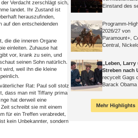
 der Verdacht zerschlägt sich,
Einstand des 
me landet. Ihr Zustand ist
Tatort: Münc
eberhaft herauszufinden,
Duos
Programm-High
ian auf den entscheidenden
2026/​27 von
Paramount+, 
t, die die inneren Organe
Central, Nicke
ie einleiten. Zuhause hat
WELT
gibt vor, krank zu sein, und
hschaut seinen Sohn natürlich.
Leben, Larry
wird, weil ihn die kleine
Streben nach 
peinlich.
recycelt Gags 
Barack Obama 
äterlicher Rat: Paul soll stolz
t, dass man mit Tiffany prima
Inge hat derweil eine
Mehr Highlights
Zeit schreibt sie mit einem
m für ein Treffen verabredet,
 ist kein Unbekannter, sondern