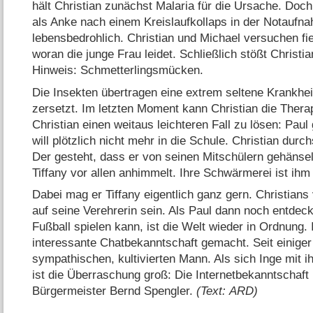
hält Christian zunächst Malaria für die Ursache. Doch
als Anke nach einem Kreislaufkollaps in der Notaufnah
lebensbedrohlich. Christian und Michael versuchen fi
woran die junge Frau leidet. Schließlich stößt Christ
Hinweis: Schmetterlingsmücken.
Die Insekten übertragen eine extrem seltene Krankhei
zersetzt. Im letzten Moment kann Christian die Therap
Christian einen weitaus leichteren Fall zu lösen:
Paul 
will plötzlich nicht mehr in die Schule. Christian durc
Der gesteht, dass er von seinen Mitschülern gehänselt 
Tiffany vor allen anhimmelt. Ihre Schwärmerei ist ihm 
Dabei mag er Tiffany eigentlich ganz gern. Christians v
auf seine Verehrerin sein. Als Paul dann noch entdeck
Fußball spielen kann, ist die Welt wieder in Ordnung. 
interessante Chatbekanntschaft gemacht. Seit einiger 
sympathischen, kultivierten Mann. Als sich Inge mit ih
ist die Überraschung groß: Die Internetbekanntschaft
Bürgermeister Bernd Spengler.
(Text: ARD)