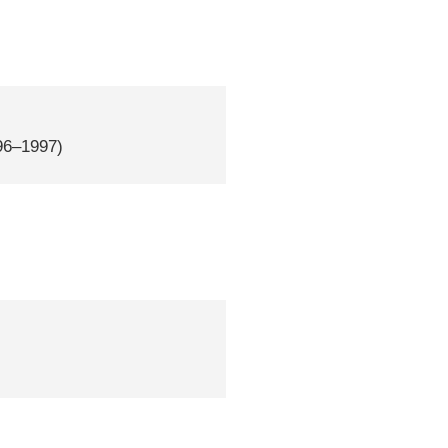
)
96–1997)