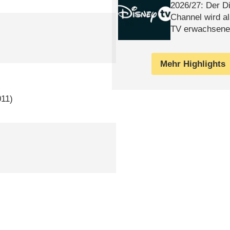
2026/​27: Der D
Channel wird a
TV erwachsene
Mehr Highlights
011)