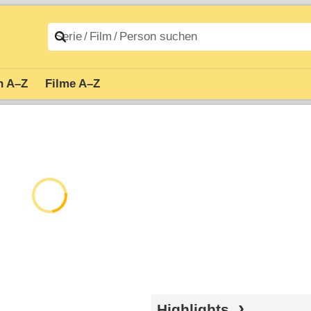
n A–Z
Filme A–Z
Highlights