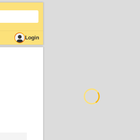
Login