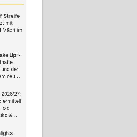
 Streife
zt mit
d Māori im
ake Up
-
lhafte
 und der
semineuen
hen
-
2026/​27:
ermittelt
 Hold
Joko &
Urlaub
lights