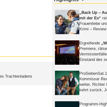
Back Up – Auf
mit der Ex
rei
Frauenliebe un
Krimi – Review
Ergreifende
W
Premiere, rätse
Vermisstenfälle
Einstand des 
Tatort: Münc
Duos
ProSiebenSat.1 
nes Trachtenladens
Kommissar Rex 
weiter, Richter
kehrt zurück, 
Klaas machen 
Programm-High