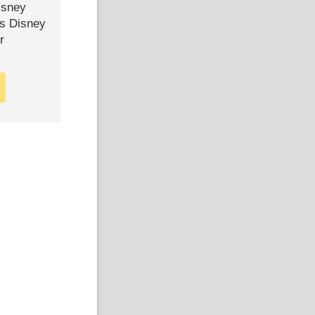
isney
ls Disney
r