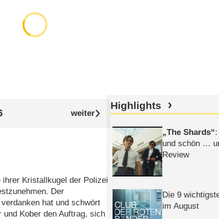
Highlights
6
The Shards
:
und schön … un
Review
hrer Kristallkugel der Polizei
festzunehmen. Der
Die 9 wichtigst
u verdanken hat und schwört
im August
 und Kober den Auftrag, sich