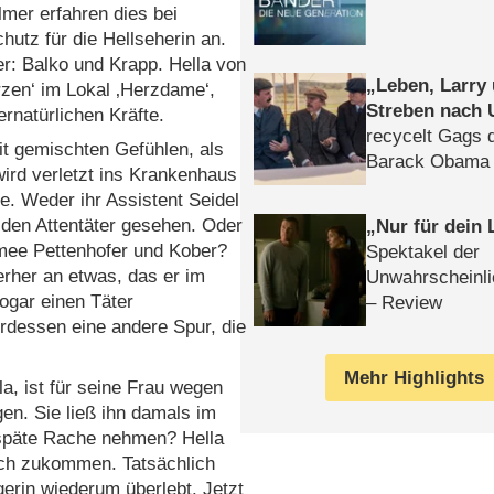
lmer erfahren dies bei
utz für die Hellseherin an.
r: Balko und Krapp. Hella von
Leben, Larry
zen‘ im Lokal ‚Herzdame‘,
Streben nach 
ernatürlichen Kräfte.
recycelt Gags 
it gemischten Gefühlen, als
Barack Obama 
wird verletzt ins Krankenhaus
ne. Weder ihr Assistent Seidel
 den Attentäter gesehen. Oder
Nur für dein
rmee Pettenhofer und Kober?
Spektakel der
terher an etwas, das er im
Unwahrscheinli
ogar einen Täter
– Review
erdessen eine andere Spur, die
Mehr Highlights
a, ist für seine Frau wegen
en. Sie ließ ihn damals im
n späte Rache nehmen? Hella
sich zukommen. Tatsächlich
erin wiederum überlebt. Jetzt