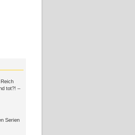
 Reich
d tot?! –
en Serien