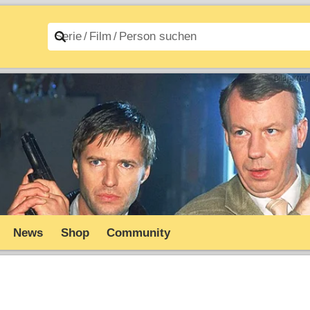
n A–Z
Filme A–Z
News
Shop
Community