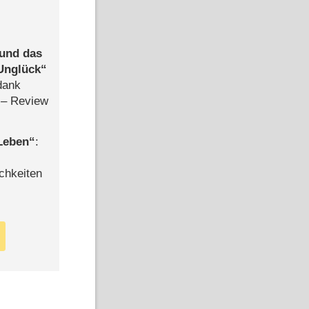
 und das
Unglück
dank
– Review
 Leben
:
chkeiten