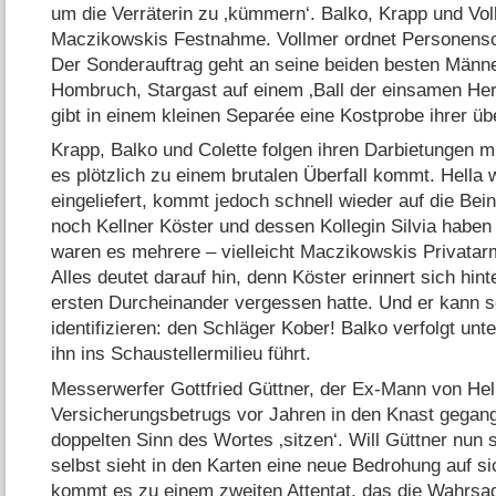
um die Verräterin zu ‚kümmern‘. Balko, Krapp und Vol
Maczikowskis Festnahme. Vollmer ordnet Personensch
Der Sonderauftrag geht an seine beiden besten Männe
Hombruch, Stargast auf einem ‚Ball der einsamen Her
gibt in einem kleinen Separée eine Kostprobe ihrer üb
Krapp, Balko und Colette folgen ihren Darbietungen m
es plötzlich zu einem brutalen Überfall kommt. Hella 
eingeliefert, kommt jedoch schnell wieder auf die Bei
noch
Kellner Köster und dessen Kollegin Silvia haben
waren es mehrere – vielleicht Maczikowskis Privata
Alles deutet darauf hin, denn Köster erinnert sich hin
ersten Durcheinander vergessen hatte. Und er kann s
identifizieren: den Schläger Kober! Balko verfolgt unt
ihn ins Schaustellermilieu führt.
Messerwerfer Gottfried Güttner, der Ex-Mann von Hell
Versicherungsbetrugs vor Jahren in den Knast gegang
doppelten Sinn des Wortes ‚sitzen‘. Will Güttner nu
selbst sieht in den Karten eine neue Bedrohung auf 
kommt es zu einem zweiten Attentat, das die Wahrsag