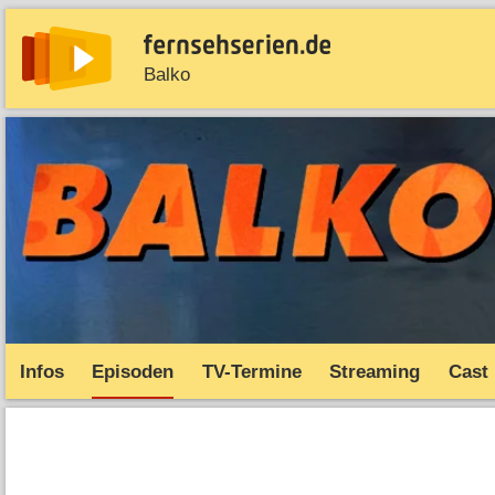
Balko
News
Entdecken
Streaming
TV-Starts
Serie
Infos
Episoden
TV-Termine
Streaming
Cast