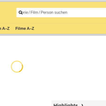
n A–Z
Filme A–Z
Highlights