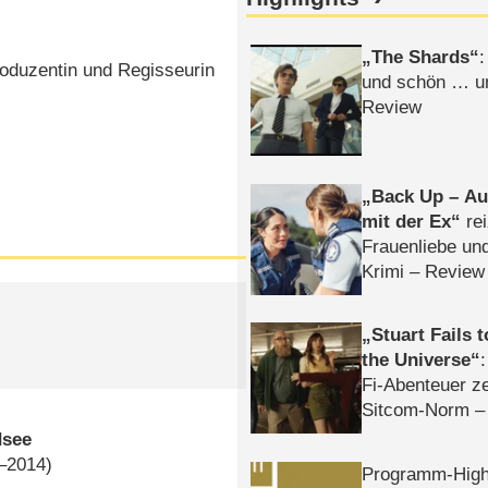
The Shards
:
roduzentin und Regisseurin
und schön … un
Review
Back Up – Auf
mit der Ex
rei
Frauenliebe un
Krimi – Review
Stuart Fails 
the Universe
Fi-Abenteuer ze
Sitcom-Norm –
dsee
5–2014)
Programm-High