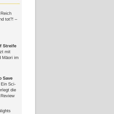
 Reich
d tot?! –
 Streife
zt mit
d Māori im
to Save
: Ein Sci-
rlegt die
 Review
lights