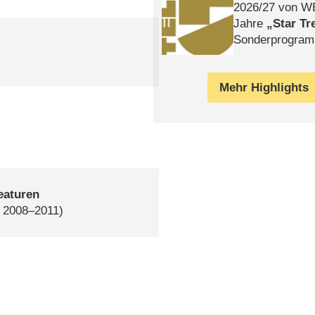
2026/​27 von W
Jahre
Star Tr
Sonderprogra
Die Helgolän
Mehr Highlights
eaturen
, 2008–2011)