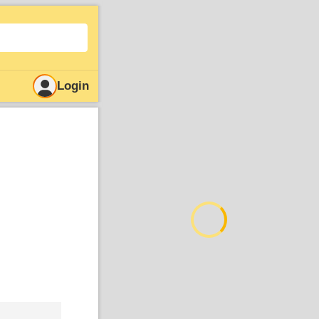
Login