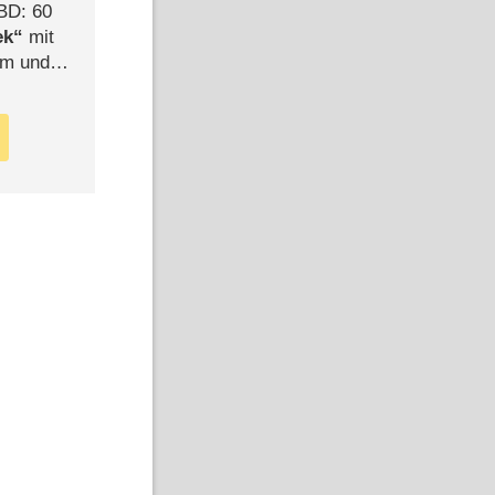
BD: 60
ek
mit
mm und
der