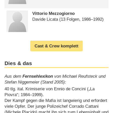
Vittorio Mezzogiorno
Davide Licata
(13 Folgen, 1986⁠–⁠1992)
Cast & Crew komplett
Dies & das
Aus dem
Fernsehlexikon
von Michael Reufsteck und
Stefan Niggemeier (Stand 2005):
40 tlg. ital. Krimiserie von Ennio de Concini („La
Piovra“; 1984⁠–⁠1999).
Der Kampf gegen die Mafia ist langwierig und erfordert
viele Opfer. Der junge Polizeichef Corrado Cattani
(Michele Placido) macht ihn sich zum Lebensinhalt und