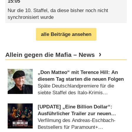
15:05
Nur die 10. Staffel, da diese bisher noch nicht
synchronisiert wurde
alle Beiträge ansehen
Allein gegen die Mafia – News
„Don Matteo“ mit Terence Hill: An
diesem Tag starten die neuen Folgen
Späte Deutschlandpremiere für die
siebte Staffel des Italo-Krimis
(
04.11.2025
)
[UPDATE] „Eine Billion Dollar“:
Ausführlicher Trailer zur neuen
Thrillerserie von den „Dark“-
Verfilmung des Andreas-Eschbach-
Machern
Bestsellers für Paramount+