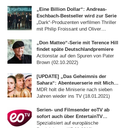
(
25.10.2023
)
„Eine Billion Dollar“: Andreas-
Eschbach-Bestseller wird zur Serie
„Dark“-Produzenten verfilmen Thriller
mit Philip Froissant und Oliver
Masucci (
13.02.2023
)
„Don Matteo“-Serie mit Terence Hill
findet späte Deutschlandpremiere
Actionstar auf den Spuren von Pater
Brown (
02.10.2022
)
[UPDATE] „Das Geheimnis der
Sahara“: Abenteuerserie mit Michael
York wird wiederholt
MDR holt die Miniserie nach sieben
Jahren wieder ins TV (
18.01.2021
)
Serien- und Filmsender eoTV ab
sofort auch über EntertainTV
empfangbar
Spezialisiert auf europäische