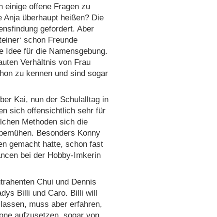
h einige offene Fragen zu
te Anja überhaupt heißen? Die
ensfindung gefordert. Aber
teiner‘ schon Freunde
de Idee für die Namensgebung.
auten Verhältnis von Frau
chon zu kennen und sind sogar
ber Kai, nun der Schulalltag in
n sich offensichtlich sehr für
elchen Methoden sich die
r bemühen. Besonders Konny
en gemacht hatte, schon fast
ncen bei der Hobby-Imkerin
trahenten Chui und Dennis
ys Billi und Caro. Billi will
n lassen, muss aber erfahren,
one aufzusetzen, sogar von