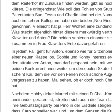
dem Reiterhof ihr Zuhause finden werden, gibt es noc
klären. Die dringendste: Wie soll das Fohlen von Stu
Patentanten Sue, Tessa und Charlie sind bei der Nam
auch im Lehrer-Kollegium haben die beiden ‚Neu-Eins
gewonnen. Vielleicht hat ja Herr Wolfert eine zünden
Was steckt eigentlich hinter diesem merkwürdig vertr
Klawitter und Anton? Die beiden schienen einander s
zusammen in Frau Klawitters Ente davongefahren.
In jedem Fall geht für Anton, ebenso wie für Sitzenblei
einer neuen Klasse los. Sophie und Konny interessiere
den attraktiven Anton, man darf gespannt sein, mit w
beiden Konkurrentinnen weiter um den coolen Skate
scheint Kai, dem sie vor den Ferien noch schöne Aug
vergessen zu haben. Mal sehen, ob er doch noch Cha
hat.
Nachdem Hobbykicker Marcel mit seinen Fußball-Kon
aneinander geraten ist, streiten sich auch die Team-Lad
ihre Geburtstagsparty bei Pino in der Eisdiele steige
dass Caro schneller war, und, um dem Ganzen die Kr