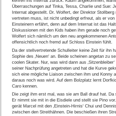
kehren ins Internat zurück. Kaum angekommen, wartet
Überraschungen auf Tinka, Tessa, Charlie und Sue: 
Internat abgestellt. Dr. Wolfert, der Direktor Stollber
vertreten muss, ist nicht unbedingt erfreut, als er vo
Einsteinern erfährt, denn auf dem Internat ist das Hal
Diskussionen mit den Kids haben ihm gerade noch gef
Wolfert sich nämlich um den neu angekommenen Ant
offensichtlich noch fremd auf Schloss Einstein fühlt.
Da der stellvertretende Schulleiter keine Zeit für ihn
Sophie des ‚Neuen‘ an. Beide scheinen angetan zu s
coolen Skater. Nur, was wird dann aus ‚Sitzenbleiber‘
seiner Nachprüfung angetreten und hat die Kurve gekr
sich eine mögliche Liaison zwischen ihm und Konny a
daraus noch was wird. Auf dem Bolzplatz lernt Dorfki
Caro kennen.
Die zeigt ihm erst mal, was sie am Ball drauf hat. Da 
Er nimmt sie mit in die Eisdiele und stellt sie Pino
gerät Marcel mit den ‚Einstein-Hirnis‘ Chui und Denni
zwischen den Streithähnen. Die beschießen ihren Stre