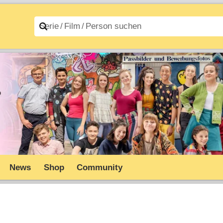
n A–Z
Filme A–Z
News
Shop
Community