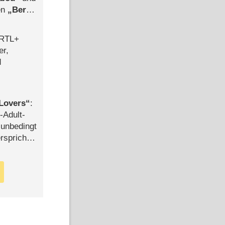
len
Berlin
-Ableger
 RTL+
er,
d
Lovers
:
-Adult-
t unbedingt
rspricht –