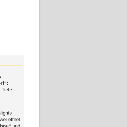
s
rf
:
 Tiefe –
lights
wei öffnet
abou
und