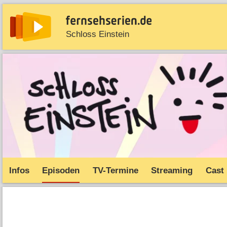
Schloss Einstein
News
Entdecken
Streaming
TV-Starts
Serie
Infos
Episoden
TV-Termine
Streaming
Cast