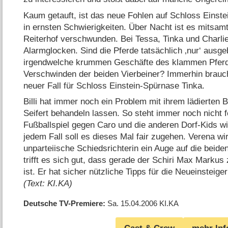
Kaum getauft, ist das neue Fohlen auf Schloss Einstei
in ernsten Schwierigkeiten. Über Nacht ist es mitsam
Reiterhof verschwunden. Bei Tessa, Tinka und Charlie 
Alarmglocken. Sind die Pferde tatsächlich ‚nur‘ ausg
irgendwelche krummen Geschäfte des klammen Pferde
Verschwinden der beiden Vierbeiner? Immerhin brauch
neuer Fall für Schloss Einstein-Spürnase Tinka.
Billi hat immer noch ein Problem mit ihrem lädierten 
Seifert behandeln lassen. So steht immer noch nicht 
Fußballspiel gegen Caro und die anderen Dorf-Kids wi
jedem Fall soll es dieses Mal fair zugehen. Verena wi
unparteiische Schiedsrichterin ein Auge auf die beid
trifft es sich gut, dass gerade der Schiri Max Markus
ist. Er hat sicher nützliche Tipps für die Neueinsteige
(Text: KI.KA)
Deutsche TV-Premiere
Sa. 15.04.2006
KI.KA