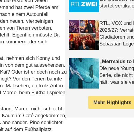
 die erste von vielen
startet vertika
Jemand hat zwei Pferde am
– Tag & Nacht
g nach einem Autounfall
n den neuen, vierbeinigen
RTL, VOX und
ten von Tieren verboten.
2026/​27: Verrät
ehlt. Eigentlich müsste Dr.
Gladiatoren un
on kümmern, der sich
Sebastian Lege
 hat, nehmen sich Konny und
Mermaids to 
ein von dem gut aussehenden,
Die neue Young
 Kai? Oder ist er doch noch zu
Serie, die nich
iegt? Vor den Ferien bahnte
hält, was sie ve
n. Mal sehen, ob trotz Anton
Review
d Marcel beim Fußball spielen
Mehr Highlights
staunt Marcel nicht schlecht.
 vor. Kaum im Café angekommen,
s aneinander. Pino schlichtet
it auf dem Fußballplatz