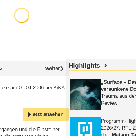
Highlights
Surface – Da
tete am 01.04.2006 bei KiKA.
versunkene Do
Trauma aus der
Review
jetzt ansehen
Programm-High
2026/​27: RTL Z
egangen und die Einsteiner
die
Maison T