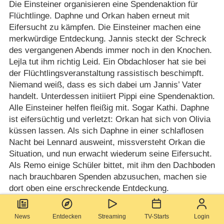
Die Einsteiner organisieren eine Spendenaktion für
Flüchtlinge. Daphne und Orkan haben erneut mit
Eifersucht zu kämpfen. Die Einsteiner machen eine
merkwürdige Entdeckung. Jannis steckt der Schreck
des vergangenen Abends immer noch in den Knochen.
Lejla tut ihm richtig Leid. Ein Obdachloser hat sie bei
der Flüchtlingsveranstaltung rassistisch beschimpft.
Niemand weiß, dass es sich dabei um Jannis’ Vater
handelt. Unterdessen initiiert Pippi eine Spendenaktion.
Alle Einsteiner helfen fleißig mit. Sogar Kathi. Daphne
ist eifersüchtig und verletzt: Orkan hat sich von Olivia
küssen lassen. Als sich Daphne in einer schlaflosen
Nacht bei Lennard ausweint, missversteht Orkan die
Situation, und nun erwacht wiederum seine Eifersucht.
Als Remo einige Schüler bittet, mit ihm den Dachboden
nach brauchbaren Spenden abzusuchen, machen sie
dort oben eine erschreckende Entdeckung.
(Text: KiKA)
News
Entdecken
Streaming
TV-Starts
Login
Deutsche TV-Premiere
Mo. 22.02.2016
KiKA