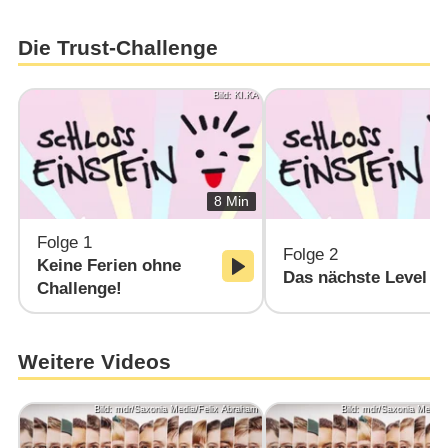
Die Trust-Challenge
Bild: KI.KA
8 Min
Folge 1
Folge 2
Keine Ferien ohne
Das nächste Level
Challenge!
Weitere Videos
Bild: mdr/Saxonia Media/Felix Abraham
Bild: mdr/Saxonia Media/