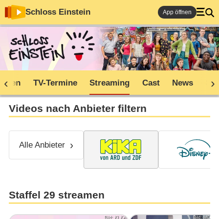
Schloss Einstein
App öffnen
soden
TV-Termine
Streaming
Cast
News
Sh
Videos nach Anbieter filtern
Alle Anbieter
Staffel 29 streamen
Bild: KI.KA
Bild: MDR/T