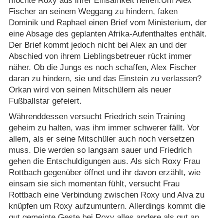
möchte Roxy aus ihrer Einsamkeit helfen.Um Alex
Fischer an seinem Weggang zu hindern, faken
Dominik und Raphael einen Brief vom Ministerium, der
eine Absage des geplanten Afrika-Aufenthaltes enthält.
Der Brief kommt jedoch nicht bei Alex an und der
Abschied von ihrem Lieblingsbetreuer rückt immer
näher. Ob die Jungs es noch schaffen, Alex Fischer
daran zu hindern, sie und das Einstein zu verlassen?
Orkan wird von seinen Mitschülern als neuer
Fußballstar gefeiert.
Währenddessen versucht Friedrich sein Training
geheim zu halten, was ihm immer schwerer fällt. Vor
allem, als er seine Mitschüler auch noch versetzen
muss. Die werden so langsam sauer und Friedrich
gehen die Entschuldigungen aus. Als sich Roxy Frau
Rottbach gegenüber öffnet und ihr davon erzählt, wie
einsam sie sich momentan fühlt, versucht Frau
Rottbach eine Verbindung zwischen Roxy und Alva zu
knüpfen um Roxy aufzumuntern. Allerdings kommt die
gut gemeinte Geste bei Roxy alles andere als gut an.