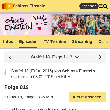
Schloss Einstein
App öffnen
Infos
Episoden
TV-Termine
Streaming
Cast
Staffel
18
, Folge 1⁠–⁠13
Staffel 18 (Erfurt 2015) von
Schloss Einstein
startete am 03.01.2015 bei KiKA.
Folge 819
Staffel 18, Folge 1 (25 Min.)
jetzt ansehen
David kommt nach den Ferien mit einem