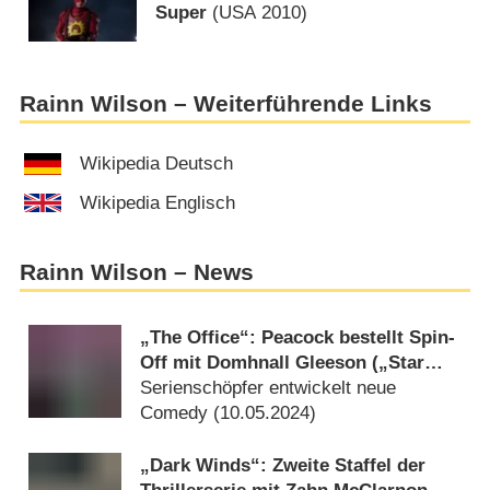
Super
(
USA
2010)
Rainn Wilson – Weiterführende Links
Wikipedia Deutsch
Wikipedia Englisch
Rainn Wilson – News
„The Office“: Peacock bestellt Spin-
Off mit Domhnall Gleeson („Star
Wars“)
Serienschöpfer entwickelt neue
Comedy (
10.05.2024
)
„Dark Winds“: Zweite Staffel der