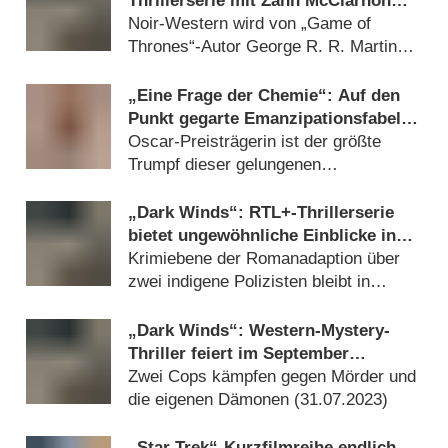
Thrillerserie mit Zahn McClarnon
(„Fargo“) feiert
Noir-Western wird von „Game of
Deutschlandpremiere
Thrones“-Autor George R. R. Martin
produziert (
05.03.2024
)
„Eine Frage der Chemie“: Auf den
Punkt gegarte Emanzipationsfabel
mit brillanter Brie Larson – Review
Oscar-Preisträgerin ist der größte
Trumpf dieser gelungenen
Romanadaption bei Apple TV+
(
12.10.2023
)
„Dark Winds“: RTL+-Thrillerserie
bietet ungewöhnliche Einblicke in
heutige Navajo-Kultur – Review
Krimiebene der Romanadaption über
zwei indigene Polizisten bleibt in
konventionellen Bahnen (
10.09.2023
)
„Dark Winds“: Western-Mystery-
Thriller feiert im September
Deutschlandpremiere
Zwei Cops kämpfen gegen Mörder und
die eigenen Dämonen (
31.07.2023
)
„Star Trek“-Kurzfilmreihe endlich